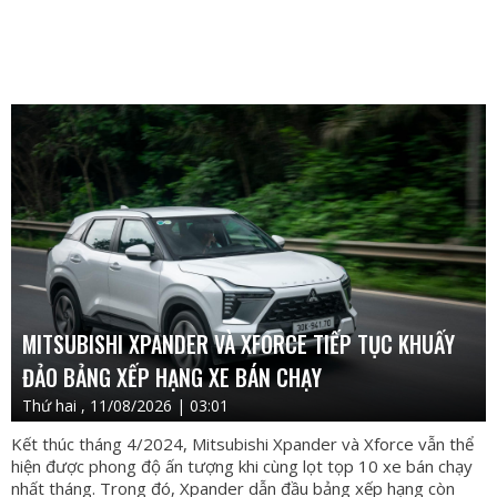
MITSUBISHI XPANDER VÀ XFORCE TIẾP TỤC KHUẤY
ĐẢO BẢNG XẾP HẠNG XE BÁN CHẠY
Thứ hai , 11/08/2026 | 03:01
Kết thúc tháng 4/2024, Mitsubishi Xpander và Xforce vẫn thể
hiện được phong độ ấn tượng khi cùng lọt tọp 10 xe bán chạy
nhất tháng. Trong đó, Xpander dẫn đầu bảng xếp hạng còn