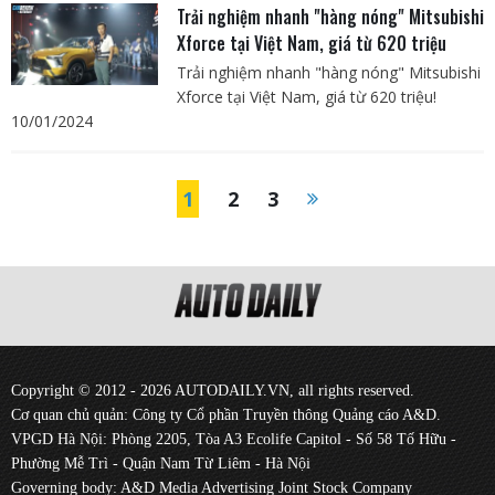
Trải nghiệm nhanh "hàng nóng" Mitsubishi
Xforce tại Việt Nam, giá từ 620 triệu
Trải nghiệm nhanh "hàng nóng" Mitsubishi
Xforce tại Việt Nam, giá từ 620 triệu!
10/01/2024
1
2
3
Copyright © 2012 - 2026 AUTODAILY.VN, all rights reserved.
Cơ quan chủ quản: Công ty Cổ phần Truyền thông Quảng cáo A&D.
VPGD Hà Nội: Phòng 2205, Tòa A3 Ecolife Capitol - Số 58 Tố Hữu -
Phường Mễ Trì - Quận Nam Từ Liêm - Hà Nội
Governing body: A&D Media Advertising Joint Stock Company