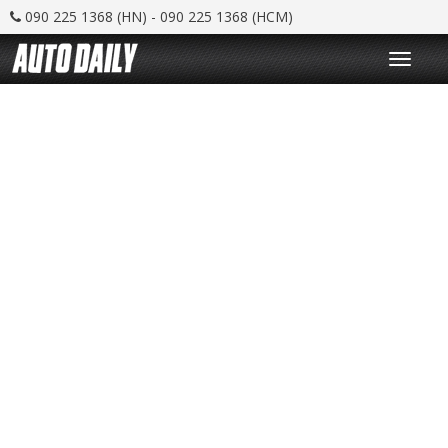
090 225 1368 (HN) - 090 225 1368 (HCM)
T
o
g
g
l
e
n
a
v
i
g
a
t
i
o
n