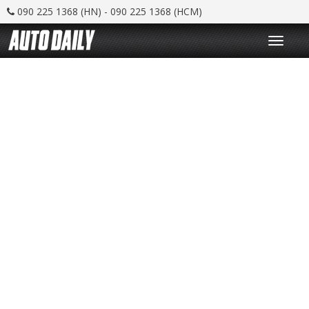
090 225 1368 (HN) - 090 225 1368 (HCM)
T
o
g
g
l
e
n
a
v
i
g
a
t
i
o
n