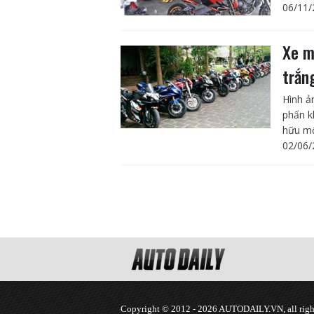
06/11/
Xe m
trắn
Hình ả
phấn k
hữu mộ
02/06/
Copyright © 2012 - 2026 AUTODAILY.VN, all right