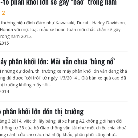
-tô phân khối lớn sẽ gây "bão" trong năm
5
2
thương hiệu đình đám như Kawasaki, Ducati, Harley Davidson,
onda với một loạt mẫu xe hoàn toàn mới chắc chắn sẽ gây
trong năm 2015.
2015
áy phân khối lớn: Mãi vẫn chưa ‘bùng nổ’
ới những dự đoán, thị trường xe máy phân khối lớn vẫn đang khá
ắng dù được “cởi trói” từ ngày 1/3/2014… Giá bán xe quá cao đã
hị trường không mấy sôi...
2014
 phân khối lớn đón thị trường
ng 3.2014, việc thi lấy bằng lái xe hạng A2 không giới hạn đối
 thông tư 38 của bộ Giao thông vận tải như một chiếc chìa khoá
ng cánh cửa cho các nhà nhập khẩu, phân phối cũng như...