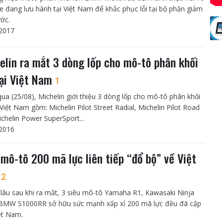
xe đang lưu hành tại Việt Nam để khắc phục lỗi tại bộ phận giảm
ước.
2017
elin ra mắt 3 dòng lốp cho mô-tô phân khối
tại Việt Nam
1
qua (25/08), Michelin giới thiệu 3 dòng lốp cho mô-tô phân khối
 Việt Nam gồm: Michelin Pilot Street Radial, Michelin Pilot Road
ichelin Power SuperSport...
2016
 mô-tô 200 mã lực liên tiếp “đổ bộ” về Việt
m
2
lâu sau khi ra mắt, 3 siêu mô-tô Yamaha R1, Kawasaki Ninja
BMW S1000RR sở hữu sức mạnh xấp xỉ 200 mã lực đều đã cập
ệt Nam.