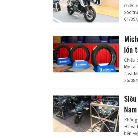
chiếc 
xóc tr
01/09/
Mich
lớn 
Chiều 
lớn tại
4 và M
26/08/
Siêu
Na
Không 
H2 và 
bến Vi