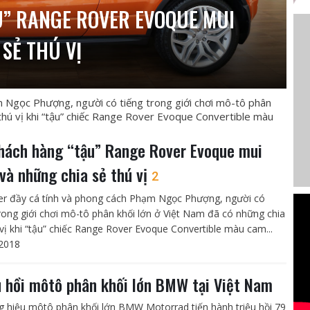
” RANGE ROVER EVOQUE MUI
SẺ THÚ VỊ
m Ngọc Phượng, người có tiếng trong giới chơi mô-tô phân
 thú vị khi “tậu” chiếc Range Rover Evoque Convertible màu
hách hàng “tậu” Range Rover Evoque mui
 và những chia sẻ thú vị
2
er đầy cá tính và phong cách Phạm Ngọc Phượng, người có
trong giới chơi mô-tô phân khối lớn ở Việt Nam đã có những chia
 vị khi “tậu” chiếc Range Rover Evoque Convertible màu cam...
2018
u hồi môtô phân khối lớn BMW tại Việt Nam
 hiệu môtô phân khối lớn BMW Motorrad tiến hành triệu hồi 79