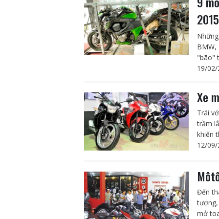
9 mô
201
Những 
BMW, H
"bão" 
19/02/
Xe m
Trái v
trầm l
khiến t
12/09/
Môtô
Đến thá
tượng,
mở toa