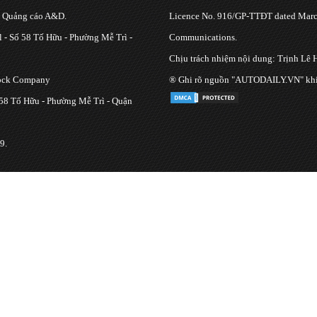
g Quảng cáo A&D.
Licence No. 916/GP-TTĐT dated March
 - Số 58 Tố Hữu - Phường Mễ Trì -
Communications.
Chịu trách nhiệm nội dung: Trịnh Lê 
tock Company
® Ghi rõ nguồn "AUTODAILY.VN" khi bạ
 58 Tố Hữu - Phường Mễ Trì - Quận
9.