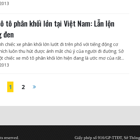
2013
ô tô phân khối lớn tại Việt Nam: Lẫn lộn
g đen
nh chiếc xe phân khối lớn lướt đi trên phố với tiếng động cơ
hích luôn thu hút được ánh mắt chú ý của người đi đường. Sở
t chiếc xe mô tô phân khối lớn hiện đang là ước mơ của rất...
2013
1
2
s reserved.
Giấy phép số 916/GP-TTĐT, Sở Thông 