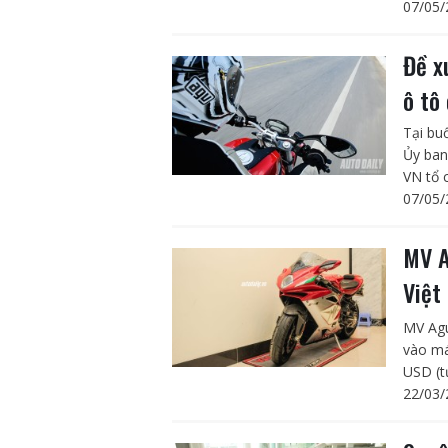
07/05/
Đề x
ô tô
Tại bu
Ủy ban
VN tổ 
07/05/
MV A
Việt
MV Agu
vào má
USD (t
22/03/