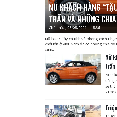
NỮ KHÁCH HÀNG “TẬU
TRẦN VÀ NHỮNG CHIA 
Chủ nhật , 08/08/2026 | 18:36
Nữ biker đầy cá tính và phong cách Phạ
khối lớn ở Việt Nam đã có những chia sẻ
cam...
Nữ k
trần
Nữ bik
tiếng 
sẻ thú
21/01/
Triệ
Thương