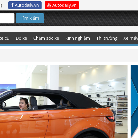
)
Autodaily.vn
Autodaily.vn
Tìm kiếm
xe cũ
Độ xe
Chăm sóc xe
Kinh nghiệm
Thị trường
Xe má