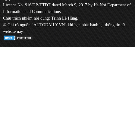
Licence No. 916/GP-TTĐT dated March 9, 2017 by Ha Noi Deparment of
Information and Communications.
Chịu trách nhiệm nội dung: Trịnh Lê Hùng.
® Ghi rõ nguồn "AUTODAILY.VN" khi bạn phát hành lại thông tin từ
website này.