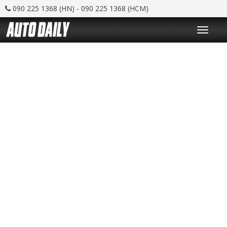
090 225 1368 (HN) - 090 225 1368 (HCM)
T
o
g
g
l
e
n
a
v
i
g
a
t
i
o
n