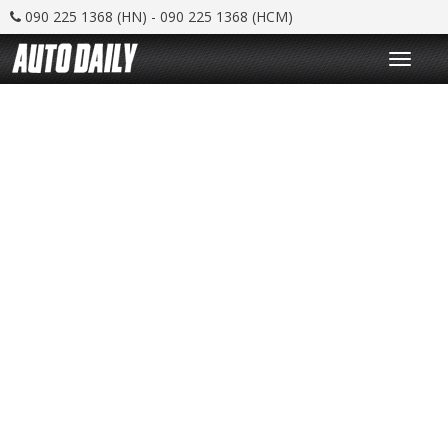
090 225 1368 (HN) - 090 225 1368 (HCM)
T
o
g
g
l
e
n
a
v
i
g
a
t
i
o
n