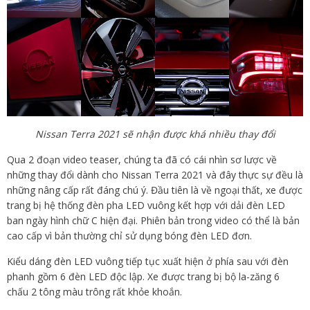
Nissan Terra 2021 sẽ nhận được khá nhiều thay đổi
Qua 2 đoạn video teaser, chúng ta đã có cái nhìn sơ lược về
những thay đổi dành cho Nissan Terra 2021 và đây thực sự đều là
những nâng cấp rất đáng chú ý. Đầu tiên là về ngoại thất, xe được
trang bị hệ thống đèn pha LED vuông kết hợp với dải đèn LED
ban ngày hình chữ C hiện đại. Phiên bản trong video có thể là bản
cao cấp vì bản thường chỉ sử dụng bóng đèn LED đơn.
Kiểu dáng đèn LED vuông tiếp tục xuất hiện ở phía sau với đèn
phanh gồm 6 đèn LED độc lập. Xe được trang bị bộ la-zăng 6
chấu 2 tông màu trông rất khỏe khoắn.