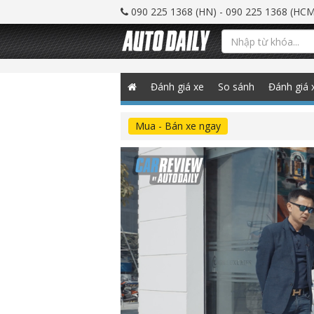
090 225 1368 (HN) - 090 225 1368 (HCM
Đánh giá xe
So sánh
Đánh giá 
Mua - Bán xe ngay