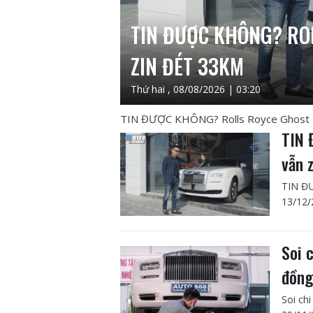
TIN ĐƯỢC KHÔNG? RO
ZIN ĐÉT 33KM
Thứ hai , 08/08/2026 | 03:20
TIN ĐƯỢC KHÔNG? Rolls Royce Ghost 4 
TIN 
vẫn 
TIN ĐƯ
13/12/
Soi 
đồn
Soi ch