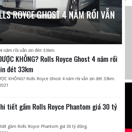
LLS ROYCE GHOST 4 NĂM RỒI VẪN
năm rồi vẫn zin đét 33km.
ĐƯỢC KHÔNG? Rolls Royce Ghost 4 năm rồi
zin đét 33km
ỢC KHÔNG? Rolls Royce Ghost 4 năm rồi vẫn zin đét 33km.
2021
chi tiết gầm Rolls Royce Phantom giá 30 tỷ
g
i tiết gầm Rolls Royce Phantom giá 30 tỷ đồng.