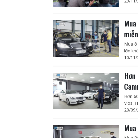
29/11/
Mua 
miễn
Mua ô 
lớn kh
10/11/
Hơn 
Camr
Hơn 60
Vios, 
20/09/
Mua 
Mua Po