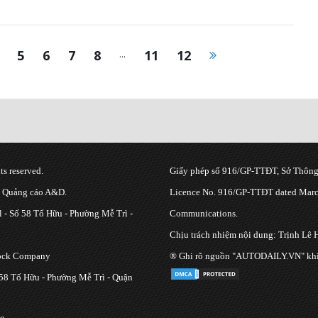
5
6
7
8
...
11
12
s reserved.
Giấy phép số 916/GP-TTĐT, Sở Thông 
g Quảng cáo A&D.
Licence No. 916/GP-TTĐT dated March
 - Số 58 Tố Hữu - Phường Mễ Trì -
Communications.
Chịu trách nhiệm nội dung: Trịnh Lê 
tock Company
® Ghi rõ nguồn "AUTODAILY.VN" khi bạ
 58 Tố Hữu - Phường Mễ Trì - Quận