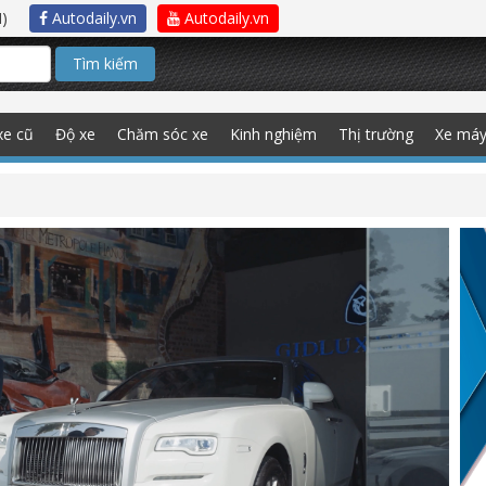
)
Autodaily.vn
Autodaily.vn
Tìm kiếm
xe cũ
Độ xe
Chăm sóc xe
Kinh nghiệm
Thị trường
Xe má