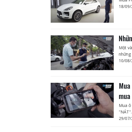
18/09/
Nhữn
Một và
những 
10/08/
Mua 
mua 
Mua ô 
"NÁT".
29/07/