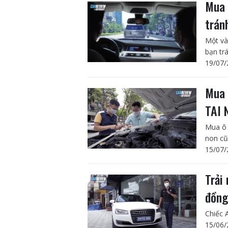
Mua 
trán
Một và
bạn tr
19/07/
Mua 
TAI 
Mua ô 
non cũ
15/07/
Trải
đồn
Chiếc 
15/06/