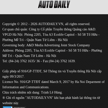
Copyright © 2012 - 2026 AUTODAILY.VN, all rights reserved.
Cơ quan chủ quản: Công ty Cổ phần Truyền thông Quảng cáo A&D.
VPGD Hà Nội: Phòng 2205, Tòa A3 Ecolife Capitol - Số 58 Tố Hữu -
Phường Mễ Trì - Quận Nam Từ Liêm - Hà Nội
Governing body: A&D Media Advertising Joint Stock Company
Address: Phòng 2205, Tòa A3 Ecolife Capitol - Số 58 Tố Hữu - Phường
Mễ Trì - Quận Nam Từ Liêm - Hà Nội
Tel: (84-24) 3762 1635/ 36 - Fax:(84-24) 3762 1639.
Giấy phép số 916/GP-TTĐT, Sở Thông tin và Truyền thông Hà Nội cấp
ngày 09/3/2017.
Licence No. 916/GP-TTĐT dated March 9, 2017 by Ha Noi Deparment of
Information and Communications.
Chịu trách nhiệm nội dung: Trịnh Lê Hùng.
® Ghi rõ nguồn "AUTODAILY.VN" khi bạn phát hành lại thông tin từ
website này.