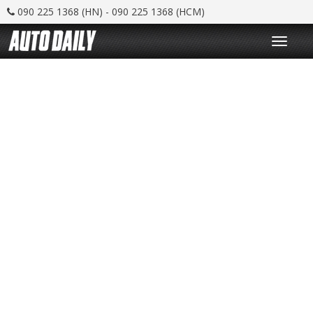
090 225 1368 (HN) - 090 225 1368 (HCM)
T
o
g
g
l
e
n
a
v
i
g
a
t
i
o
n