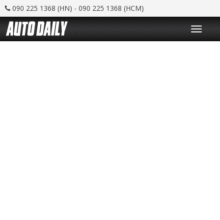
090 225 1368 (HN) - 090 225 1368 (HCM)
T
o
g
g
l
e
n
a
v
i
g
a
t
i
o
n