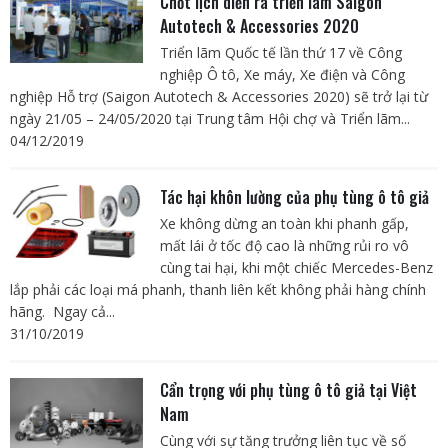
Chốt lịch diễn ra triển lãm Saigon
Autotech & Accessories 2020
Triển lãm Quốc tế lần thứ 17 về Công
nghiệp Ô tô, Xe máy, Xe điện và Công
nghiệp Hỗ trợ (Saigon Autotech & Accessories 2020) sẽ trở lại từ
ngày 21/05 – 24/05/2020 tại Trung tâm Hội chợ và Triển lãm...
04/12/2019
Tác hại khôn lường của phụ tùng ô tô giả
Xe không dừng an toàn khi phanh gấp,
mất lái ở tốc độ cao là những rủi ro vô
cùng tai hại, khi một chiếc Mercedes-Benz
lắp phải các loại má phanh, thanh liên kết không phải hàng chính
hãng. Ngay cả...
31/10/2019
Cẩn trọng với phụ tùng ô tô giả tại Việt
Nam
Cùng với sự tăng trưởng liên tục về số