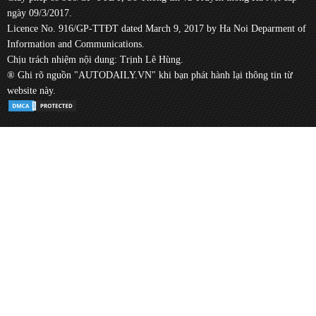
ngày 09/3/2017.
Licence No. 916/GP-TTĐT dated March 9, 2017 by Ha Noi Deparment of
Information and Communications.
Chịu trách nhiệm nội dung: Trịnh Lê Hùng.
® Ghi rõ nguồn "AUTODAILY.VN" khi bạn phát hành lại thông tin từ
website này.