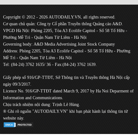
Copyright © 2012 - 2026 AUTODAILY.VN, all rights reserved.
Cơ quan chủ quản: Công ty Cổ phần Truyền thông Quảng cáo A&D.
VPGD Hà Nội: Phòng 2205, Tòa A3 Ecolife Capitol - Số 58 Tố Hữu -
Phường Mễ Trì - Quận Nam Từ Liêm - Hà Nội
Governing body: A&D Media Advertising Joint Stock Company
Address: Phòng 2205, Tòa A3 Ecolife Capitol - Số 58 Tố Hữu - Phường
Mễ Trì - Quận Nam Từ Liêm - Hà Nội
Tel: (84-24) 3762 1635/ 36 - Fax:(84-24) 3762 1639.
Giấy phép số 916/GP-TTĐT, Sở Thông tin và Truyền thông Hà Nội cấp
ngày 09/3/2017.
Licence No. 916/GP-TTĐT dated March 9, 2017 by Ha Noi Deparment of
Information and Communications.
Chịu trách nhiệm nội dung: Trịnh Lê Hùng.
® Ghi rõ nguồn "AUTODAILY.VN" khi bạn phát hành lại thông tin từ
website này.