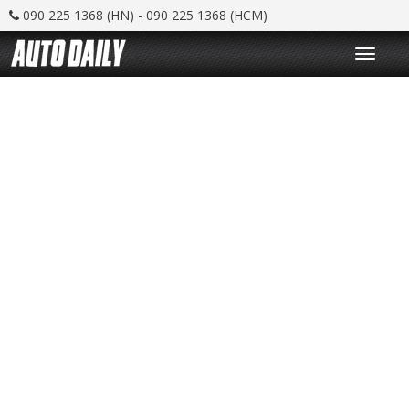
090 225 1368 (HN) - 090 225 1368 (HCM)
T
o
g
g
l
e
n
a
v
i
g
a
t
i
o
n