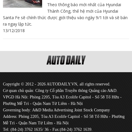
Theo thông báo mới nhất của Hyundai
Thành Công, thế hệ mới của Hyundai
Santa Fe sẽ chính thức được giới thiệu vào ngày 9/1 tới và sẽ bán
ra ngay lập tức.
13/12/2018
Copyright © 2012 - 2026 AUTODAILY.VN, all rights reserved.
Cơ quan chủ quản: Công ty Cổ phần Truyền thông Quảng cáo A&D.
VPGD Hà Nội: Phòng 2205, Tòa A3 Ecolife Capitol - Số 58 Tố Hữu -
Phường Mễ Trì - Quận Nam Từ Liêm - Hà Nội
Governing body: A&D Media Advertising Joint Stock Company
Address: Phòng 2205, Tòa A3 Ecolife Capitol - Số 58 Tố Hữu - Phường
Mễ Trì - Quận Nam Từ Liêm - Hà Nội
Tel: (84-24) 3762 1635/ 36 - Fax:(84-24) 3762 1639.