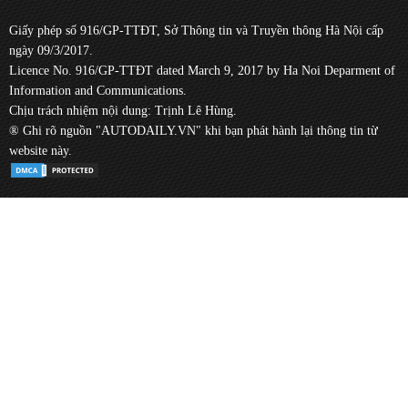
Giấy phép số 916/GP-TTĐT, Sở Thông tin và Truyền thông Hà Nội cấp
ngày 09/3/2017.
Licence No. 916/GP-TTĐT dated March 9, 2017 by Ha Noi Deparment of
Information and Communications.
Chịu trách nhiệm nội dung: Trịnh Lê Hùng.
® Ghi rõ nguồn "AUTODAILY.VN" khi bạn phát hành lại thông tin từ
website này.