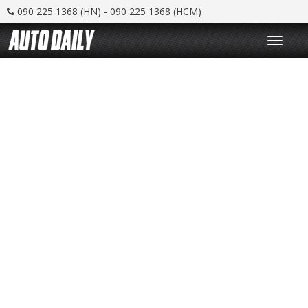
090 225 1368 (HN) - 090 225 1368 (HCM)
T
o
g
g
l
e
n
a
v
i
g
a
t
i
o
n