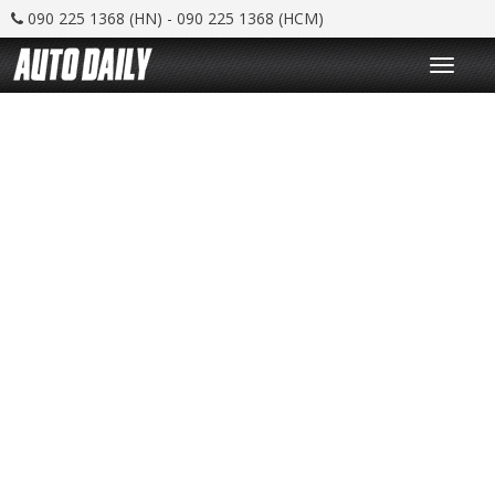
090 225 1368 (HN) - 090 225 1368 (HCM)
T
o
g
g
l
e
n
a
v
i
g
a
t
i
o
n