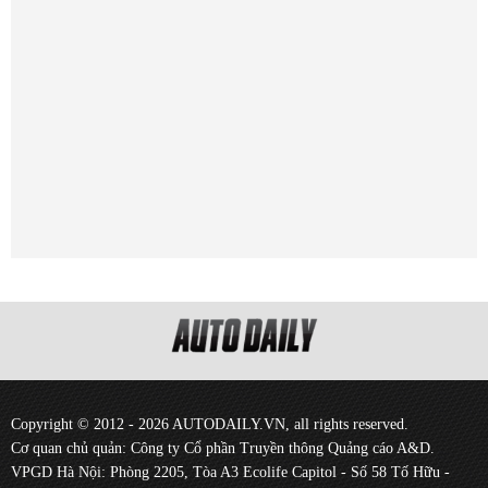
Copyright © 2012 - 2026 AUTODAILY.VN, all rights reserved.
Cơ quan chủ quản: Công ty Cổ phần Truyền thông Quảng cáo A&D.
VPGD Hà Nội: Phòng 2205, Tòa A3 Ecolife Capitol - Số 58 Tố Hữu -