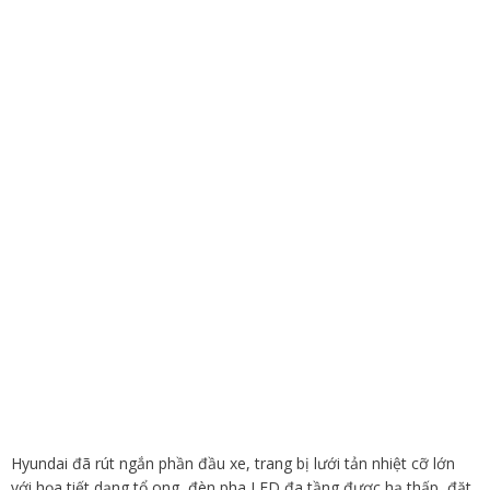
Hyundai đã rút ngắn phần đầu xe, trang bị lưới tản nhiệt cỡ lớn
với họa tiết dạng tổ ong, đèn pha LED đa tầng được hạ thấp, đặt