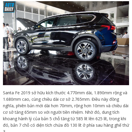
Santa Fe 2019 sở hữu kích thước 4.770mm dài, 1.890mm rộng và
1.680mm cao, cùng chiều dài cơ sở 2.765mm. Điều này đồng
nghĩa, phiên bản mới dài hơn 70mm, rộng hơn 10mm và chiều dài
cơ sở tăng 65mm so với người tiền nhiệm. Nhờ đó, dung tích
khoang hành lý của bản 5 chỗ tăng từ 585 lít lên 625 lít, trong khi
đó, bản 7 chỗ có diện tích chứa đồ 130 lít ở phía sau hàng ghế thứ
3.