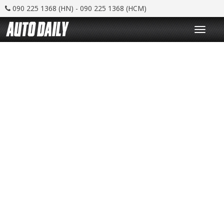
090 225 1368 (HN) - 090 225 1368 (HCM)
T
o
g
g
l
e
n
a
v
i
g
a
t
i
o
n