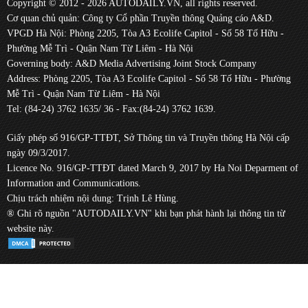
Copyright © 2012 - 2026 AUTODAILY.VN, all rights reserved.
Cơ quan chủ quản: Công ty Cổ phần Truyền thông Quảng cáo A&D.
VPGD Hà Nội: Phòng 2205, Tòa A3 Ecolife Capitol - Số 58 Tố Hữu -
Phường Mễ Trì - Quận Nam Từ Liêm - Hà Nội
Governing body: A&D Media Advertising Joint Stock Company
Address: Phòng 2205, Tòa A3 Ecolife Capitol - Số 58 Tố Hữu - Phường
Mễ Trì - Quận Nam Từ Liêm - Hà Nội
Tel: (84-24) 3762 1635/ 36 - Fax:(84-24) 3762 1639.
Giấy phép số 916/GP-TTĐT, Sở Thông tin và Truyền thông Hà Nội cấp
ngày 09/3/2017.
Licence No. 916/GP-TTĐT dated March 9, 2017 by Ha Noi Deparment of
Information and Communications.
Chịu trách nhiệm nội dung: Trịnh Lê Hùng.
® Ghi rõ nguồn "AUTODAILY.VN" khi bạn phát hành lại thông tin từ
website này.