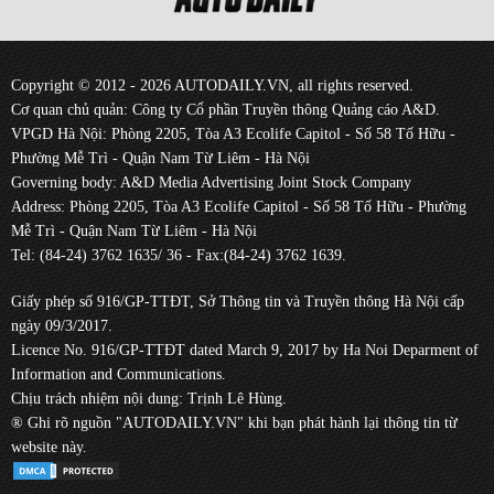
Copyright © 2012 - 2026 AUTODAILY.VN, all rights reserved.
Cơ quan chủ quản: Công ty Cổ phần Truyền thông Quảng cáo A&D.
VPGD Hà Nội: Phòng 2205, Tòa A3 Ecolife Capitol - Số 58 Tố Hữu -
Phường Mễ Trì - Quận Nam Từ Liêm - Hà Nội
Governing body: A&D Media Advertising Joint Stock Company
Address: Phòng 2205, Tòa A3 Ecolife Capitol - Số 58 Tố Hữu - Phường
Mễ Trì - Quận Nam Từ Liêm - Hà Nội
Tel: (84-24) 3762 1635/ 36 - Fax:(84-24) 3762 1639.
Giấy phép số 916/GP-TTĐT, Sở Thông tin và Truyền thông Hà Nội cấp
ngày 09/3/2017.
Licence No. 916/GP-TTĐT dated March 9, 2017 by Ha Noi Deparment of
Information and Communications.
Chịu trách nhiệm nội dung: Trịnh Lê Hùng.
® Ghi rõ nguồn "AUTODAILY.VN" khi bạn phát hành lại thông tin từ
website này.