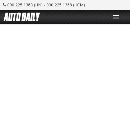
090 225 1368 (HN) - 090 225 1368 (HCM)
T
o
g
g
l
e
n
a
v
i
g
a
t
i
o
n