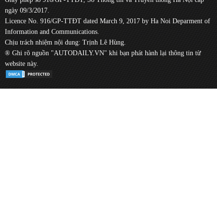
ngày 09/3/2017.
Licence No. 916/GP-TTĐT dated March 9, 2017 by Ha Noi Deparment of
Information and Communications.
Chịu trách nhiệm nội dung: Trịnh Lê Hùng.
® Ghi rõ nguồn "AUTODAILY.VN" khi bạn phát hành lại thông tin từ
website này.