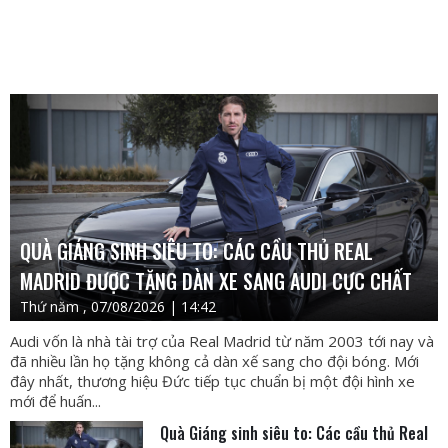
QUÀ GIÁNG SINH SIÊU TO: CÁC CẦU THỦ REAL
MADRID ĐƯỢC TẶNG DÀN XE SANG AUDI CỰC CHẤT
Thứ năm , 07/08/2026 | 14:42
Audi vốn là nhà tài trợ của Real Madrid từ năm 2003 tới nay và
đã nhiều lần họ tặng không cả dàn xế sang cho đội bóng. Mới
đây nhất, thương hiệu Đức tiếp tục chuẩn bị một đội hình xe
mới để huấn...
Quà Giáng sinh siêu to: Các cầu thủ Real