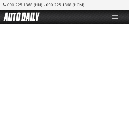
090 225 1368 (HN) - 090 225 1368 (HCM)
T
o
g
g
l
e
n
a
v
i
g
a
t
i
o
n