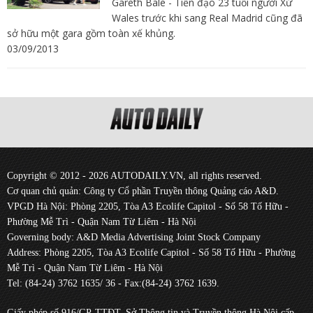
Gareth Bale - Tiền đạo 23 tuổi người Xứ
Wales trước khi sang Real Madrid cũng đã
sở hữu một gara gồm toàn xế khủng.
03/09/2013
Copyright © 2012 - 2026 AUTODAILY.VN, all rights reserved.
Cơ quan chủ quản: Công ty Cổ phần Truyền thông Quảng cáo A&D.
VPGD Hà Nội: Phòng 2205, Tòa A3 Ecolife Capitol - Số 58 Tố Hữu -
Phường Mễ Trì - Quận Nam Từ Liêm - Hà Nội
Governing body: A&D Media Advertising Joint Stock Company
Address: Phòng 2205, Tòa A3 Ecolife Capitol - Số 58 Tố Hữu - Phường
Mễ Trì - Quận Nam Từ Liêm - Hà Nội
Tel: (84-24) 3762 1635/ 36 - Fax:(84-24) 3762 1639.
Giấy phép số 916/GP-TTĐT, Sở Thông tin và Truyền thông Hà Nội cấp