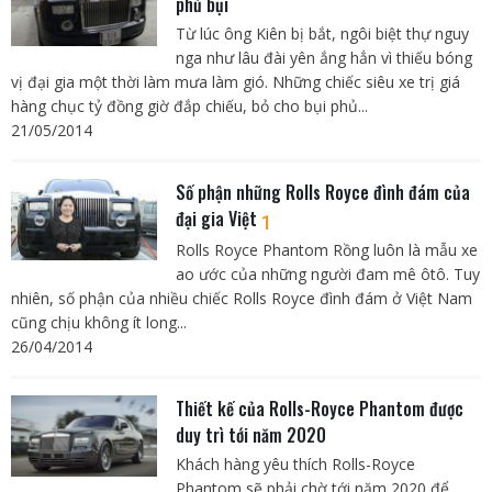
phủ bụi
Từ lúc ông Kiên bị bắt, ngôi biệt thự nguy
nga như lâu đài yên ắng hẳn vì thiếu bóng
vị đại gia một thời làm mưa làm gió. Những chiếc siêu xe trị giá
hàng chục tỷ đồng giờ đắp chiếu, bỏ cho bụi phủ...
21/05/2014
Số phận những Rolls Royce đình đám của
đại gia Việt
1
Rolls Royce Phantom Rồng luôn là mẫu xe
ao ước của những người đam mê ôtô. Tuy
nhiên, số phận của nhiều chiếc Rolls Royce đình đám ở Việt Nam
cũng chịu không ít long...
26/04/2014
Thiết kế của Rolls-Royce Phantom được
duy trì tới năm 2020
Khách hàng yêu thích Rolls-Royce
Phantom sẽ phải chờ tới năm 2020 để