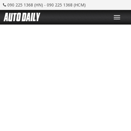
090 225 1368 (HN) - 090 225 1368 (HCM)
T
o
g
g
l
e
n
a
v
i
g
a
t
i
o
n