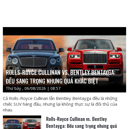
ROLLS-ROYCE CULLINAN VS. BENTLEY BENTAYGA:
ĐỀU SANG TRỌNG NHƯNG QUÁ KHÁC BIỆT
Thứ bảy , 06/08/2026 | 08:57
Cả Rolls-Royce Cullinan lẫn Bentley Bentayga đều là những
chiếc SUV hàng đầu, nhưng lại không thực sự là đối thủ của
nhau.
Rolls-Royce Cullinan vs. Bentley
Bentayga: Đều sang trọng nhưng quá