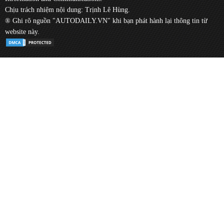
Chịu trách nhiệm nội dung: Trịnh Lê Hùng.
® Ghi rõ nguồn "AUTODAILY.VN" khi bạn phát hành lại thông tin từ
website này.