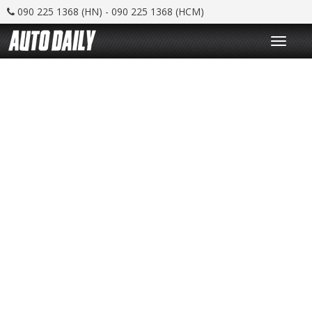
090 225 1368 (HN) - 090 225 1368 (HCM)
T
o
g
g
l
e
n
a
v
i
g
a
t
i
o
n