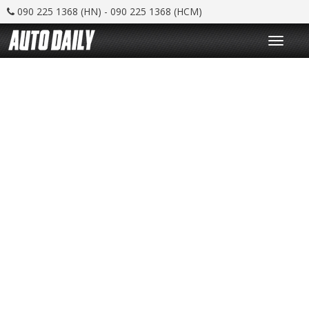
090 225 1368 (HN) - 090 225 1368 (HCM)
T
o
g
g
l
e
n
a
v
i
g
a
t
i
o
n