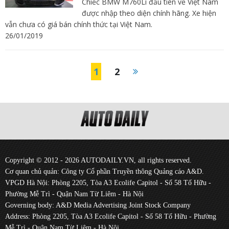
Chiếc BMW M760Li đầu tiên về Việt Nam
được nhập theo diện chính hãng. Xe hiện
vẫn chưa có giá bán chính thức tại Việt Nam.
26/01/2019
1
2
Copyright © 2012 - 2026 AUTODAILY.VN, all rights reserved.
Cơ quan chủ quản: Công ty Cổ phần Truyền thông Quảng cáo A&D.
VPGD Hà Nội: Phòng 2205, Tòa A3 Ecolife Capitol - Số 58 Tố Hữu -
Phường Mễ Trì - Quận Nam Từ Liêm - Hà Nội
Governing body: A&D Media Advertising Joint Stock Company
Address: Phòng 2205, Tòa A3 Ecolife Capitol - Số 58 Tố Hữu - Phường
Mễ Trì - Quận Nam Từ Liêm - Hà Nội