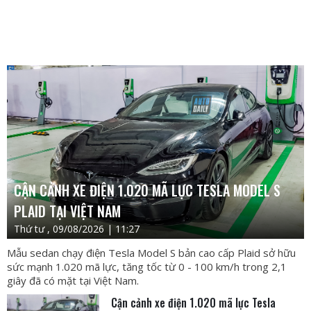
CẬN CẢNH XE ĐIỆN 1.020 MÃ LỰC TESLA MODEL S
PLAID TẠI VIỆT NAM
Thứ tư , 09/08/2026 | 11:27
Mẫu sedan chạy điện Tesla Model S bản cao cấp Plaid sở hữu
sức mạnh 1.020 mã lực, tăng tốc từ 0 - 100 km/h trong 2,1
giây đã có mặt tại Việt Nam.
Cận cảnh xe điện 1.020 mã lực Tesla