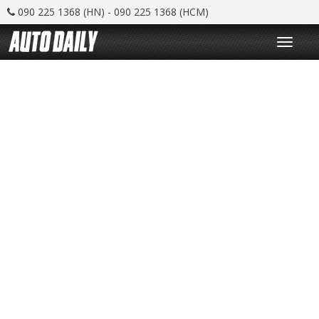
090 225 1368 (HN) - 090 225 1368 (HCM)
T
o
g
g
l
e
n
a
v
i
g
a
t
i
o
n