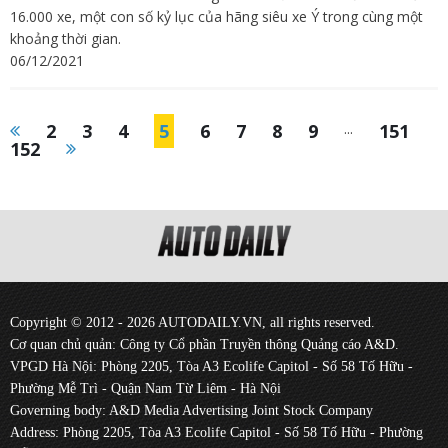
16.000 xe, một con số kỷ lục của hãng siêu xe Ý trong cùng một
khoảng thời gian.
06/12/2021
2
3
4
5
6
7
8
9
...
151
152
Copyright © 2012 - 2026 AUTODAILY.VN, all rights reserved.
Cơ quan chủ quản: Công ty Cổ phần Truyền thông Quảng cáo A&D.
VPGD Hà Nội: Phòng 2205, Tòa A3 Ecolife Capitol - Số 58 Tố Hữu -
Phường Mễ Trì - Quận Nam Từ Liêm - Hà Nội
Governing body: A&D Media Advertising Joint Stock Company
Address: Phòng 2205, Tòa A3 Ecolife Capitol - Số 58 Tố Hữu - Phường