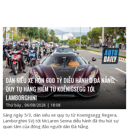
DÀN SIÊU XE HƠN 600 TỶ DIỄU HÀNH Ở ĐÀ NẴNG,
QUY TỤ HÀNG HIẾM TỪ KOENIGSEGG TỚI
LAMBORGHINI
Thứ bảy , 06/08/2026 | 18:08
Sáng ngày 5/3, dàn siêu xe quy tụ từ Koenigsegg Regera,
Lamborghini SVJ tới McLaren Senna diễu hành đã thu hút sự
quan tâm của đông đảo người dân Đà Nẵng.