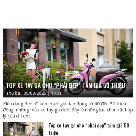
TOP XE TAY GA CHO “PHÁI ĐẸP” TẦM GIÁ 50 TRIỆU
Thứ ba , 09/08/2026 | 18:31
Kiểu dáng đẹp, đi kèm mức giá dao động từ 40 đến 50 triệu
đồng, những mẫu xe tay ga dưới đây là những lựa chọn rất hợp
lý của chị em.
Top xe tay ga cho “phái đẹp” tầm giá 50
triệu