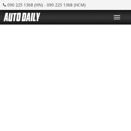
090 225 1368 (HN) - 090 225 1368 (HCM)
T
o
g
g
l
e
n
a
v
i
g
a
t
i
o
n