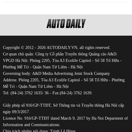
Copyright © 2012 - 2026 AUTODAILY.VN, all rights reserved.
Cơ quan chủ quản: Công ty Cổ phần Truyền thông Quảng cáo A&D.
VPGD Hà Nội: Phòng 2205, Tòa A3 Ecolife Capitol - Số 58 Tố Hữu -
Phường Mễ Trì - Quận Nam Từ Liêm - Hà Nội
Governing body: A&D Media Advertising Joint Stock Company
Address: Phòng 2205, Tòa A3 Ecolife Capitol - Số 58 Tố Hữu - Phường
Mễ Trì - Quận Nam Từ Liêm - Hà Nội
Tel: (84-24) 3762 1635/ 36 - Fax:(84-24) 3762 1639.
Giấy phép số 916/GP-TTĐT, Sở Thông tin và Truyền thông Hà Nội cấp
ngày 09/3/2017.
Licence No. 916/GP-TTĐT dated March 9, 2017 by Ha Noi Deparment of
Information and Communications.
Chịu trách nhiệm nội dung: Trịnh Lê Hùng.