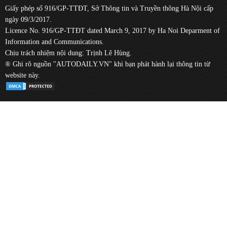
Giấy phép số 916/GP-TTĐT, Sở Thông tin và Truyền thông Hà Nội cấp
ngày 09/3/2017.
Licence No. 916/GP-TTĐT dated March 9, 2017 by Ha Noi Deparment of
Information and Communications.
Chịu trách nhiệm nội dung: Trịnh Lê Hùng.
® Ghi rõ nguồn "AUTODAILY.VN" khi bạn phát hành lại thông tin từ
website này.