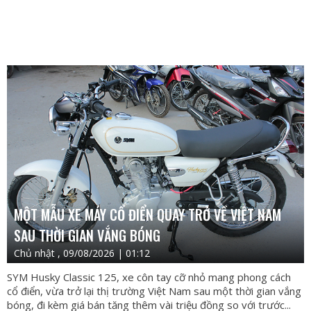
MỘT MẪU XE MÁY CỔ ĐIỂN QUAY TRỞ VỀ VIỆT NAM
SAU THỜI GIAN VẮNG BÓNG
Chủ nhật , 09/08/2026 | 01:12
SYM Husky Classic 125, xe côn tay cỡ nhỏ mang phong cách
cổ điển, vừa trở lại thị trường Việt Nam sau một thời gian vắng
bóng, đi kèm giá bán tăng thêm vài triệu đồng so với trước...