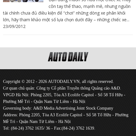
côn tay thể thao, mạnh mẽ, nhưng nguồn
tài chính chưa đủ điều kiện để “chơi” những dòng xe phân khối
lớn, hãy tham khảo một số lựa chọn dưới đây – những chiếc xe...
23/09/2012
Copyright © 2012 - 2026 AUTODAILY.VN, all rights reserved.
Cơ quan chủ quản: Công ty Cổ phần Truyền thông Quảng cáo A&D.
VPGD Hà Nội: Phòng 2205, Tòa A3 Ecolife Capitol - Số 58 Tố Hữu -
Phường Mễ Trì - Quận Nam Từ Liêm - Hà Nội
Governing body: A&D Media Advertising Joint Stock Company
Address: Phòng 2205, Tòa A3 Ecolife Capitol - Số 58 Tố Hữu - Phường
Mễ Trì - Quận Nam Từ Liêm - Hà Nội
Tel: (84-24) 3762 1635/ 36 - Fax:(84-24) 3762 1639.