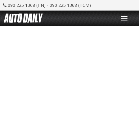
090 225 1368 (HN) - 090 225 1368 (HCM)
T
o
g
g
l
e
n
a
v
i
g
a
t
i
o
n