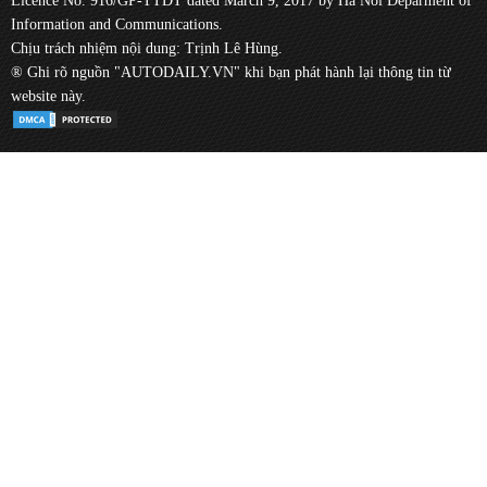
Licence No. 916/GP-TTĐT dated March 9, 2017 by Ha Noi Deparment of
Information and Communications.
Chịu trách nhiệm nội dung: Trịnh Lê Hùng.
® Ghi rõ nguồn "AUTODAILY.VN" khi bạn phát hành lại thông tin từ
website này.