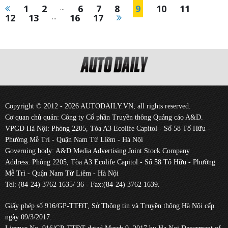
1
2
...
6
7
8
9
10
11
12
13
...
16
17
Copyright © 2012 - 2026 AUTODAILY.VN, all rights reserved.
Cơ quan chủ quản: Công ty Cổ phần Truyền thông Quảng cáo A&D.
VPGD Hà Nội: Phòng 2205, Tòa A3 Ecolife Capitol - Số 58 Tố Hữu -
Phường Mễ Trì - Quận Nam Từ Liêm - Hà Nội
Governing body: A&D Media Advertising Joint Stock Company
Address: Phòng 2205, Tòa A3 Ecolife Capitol - Số 58 Tố Hữu - Phường
Mễ Trì - Quận Nam Từ Liêm - Hà Nội
Tel: (84-24) 3762 1635/ 36 - Fax:(84-24) 3762 1639.
Giấy phép số 916/GP-TTĐT, Sở Thông tin và Truyền thông Hà Nội cấp
ngày 09/3/2017.