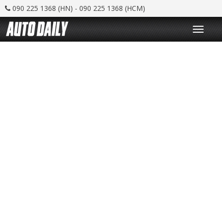
090 225 1368 (HN) - 090 225 1368 (HCM)
T
o
g
g
l
e
n
a
v
i
g
a
t
i
o
n