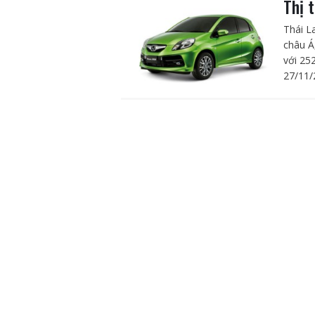
Thị 
Thái L
châu Á
với 25
27/11/