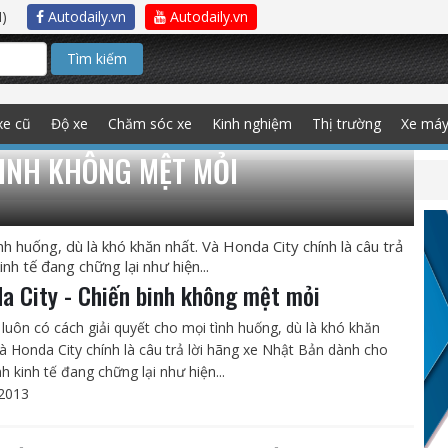
)
Autodaily.vn
Autodaily.vn
Tìm kiếm
xe cũ
Độ xe
Chăm sóc xe
Kinh nghiệm
Thị trường
Xe má
BINH KHÔNG MỆT MỎI
h huống, dù là khó khăn nhất. Và Honda City chính là câu trả
nh tế đang chững lại như hiện...
a City - Chiến binh không mệt mỏi
luôn có cách giải quyết cho mọi tình huống, dù là khó khăn
Và Honda City chính là câu trả lời hãng xe Nhật Bản dành cho
nh kinh tế đang chững lại như hiện...
2013