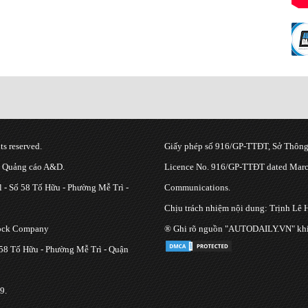
s reserved.
Giấy phép số 916/GP-TTĐT, Sở Thông 
g Quảng cáo A&D.
Licence No. 916/GP-TTĐT dated March
 - Số 58 Tố Hữu - Phường Mễ Trì -
Communications.
Chịu trách nhiệm nội dung: Trịnh Lê 
tock Company
® Ghi rõ nguồn "AUTODAILY.VN" khi bạ
 58 Tố Hữu - Phường Mễ Trì - Quận
9.