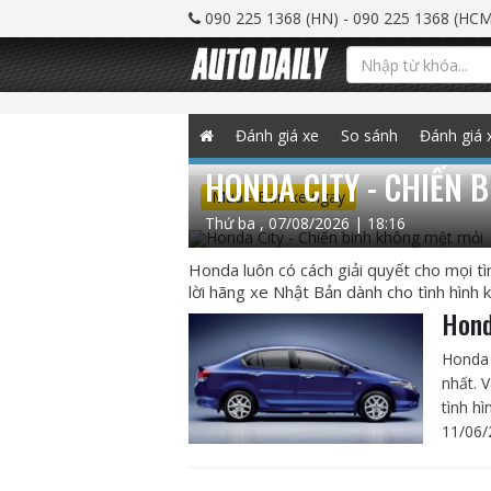
090 225 1368 (HN) - 090 225 1368 (HCM
Đánh giá xe
So sánh
Đánh giá 
HONDA CITY - CHIẾN 
Mua - Bán xe ngay
Thứ ba , 07/08/2026 | 18:16
Honda luôn có cách giải quyết cho mọi tìn
lời hãng xe Nhật Bản dành cho tình hình ki
Hond
Honda 
nhất. 
tình hì
11/06/