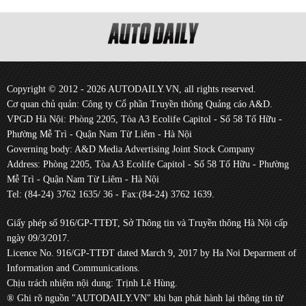
Copyright © 2012 - 2026 AUTODAILY.VN, all rights reserved.
Cơ quan chủ quản: Công ty Cổ phần Truyền thông Quảng cáo A&D.
VPGD Hà Nội: Phòng 2205, Tòa A3 Ecolife Capitol - Số 58 Tố Hữu -
Phường Mễ Trì - Quận Nam Từ Liêm - Hà Nội
Governing body: A&D Media Advertising Joint Stock Company
Address: Phòng 2205, Tòa A3 Ecolife Capitol - Số 58 Tố Hữu - Phường
Mễ Trì - Quận Nam Từ Liêm - Hà Nội
Tel: (84-24) 3762 1635/ 36 - Fax:(84-24) 3762 1639.
Giấy phép số 916/GP-TTĐT, Sở Thông tin và Truyền thông Hà Nội cấp
ngày 09/3/2017.
Licence No. 916/GP-TTĐT dated March 9, 2017 by Ha Noi Deparment of
Information and Communications.
Chịu trách nhiệm nội dung: Trịnh Lê Hùng.
® Ghi rõ nguồn "AUTODAILY.VN" khi bạn phát hành lại thông tin từ