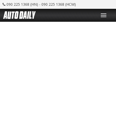
090 225 1368 (HN) - 090 225 1368 (HCM)
T
o
g
g
l
e
n
a
v
i
g
a
t
i
o
n