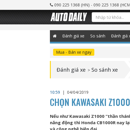
090 225 1368 (HN) - 090 225 1368 (HCM
Đánh giá xe
So sánh
Đánh giá 
Mua - Bán xe ngay
Đánh giá xe
So sánh xe
>
10:59
|
04/04/2019
CHỌN KAWASAKI Z1000
Nếu như Kawasaki Z1000 “thần thánh”
năng động thì Honda CB1000R nay lại
và công nghệ hiện đại.