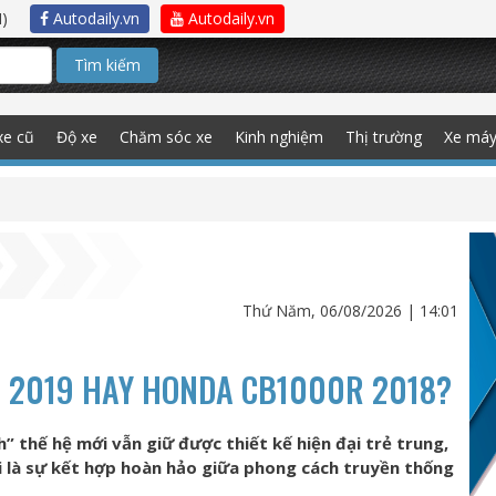
)
Autodaily.vn
Autodaily.vn
Tìm kiếm
xe cũ
Độ xe
Chăm sóc xe
Kinh nghiệm
Thị trường
Xe má
Thứ Năm, 06/08/2026 | 14:01
 2019 HAY HONDA CB1000R 2018?
 thế hệ mới vẫn giữ được thiết kế hiện đại trẻ trung,
 là sự kết hợp hoàn hảo giữa phong cách truyền thống