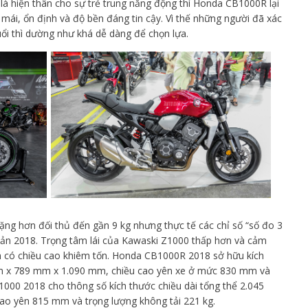
là hiện thân cho sự trẻ trung năng động thì Honda CB1000R lại
ái, ổn định và độ bền đáng tin cậy. Vì thế những người đã xác
i thì dường như khá dễ dàng để chọn lựa.
g hơn đối thủ đến gần 9 kg nhưng thực tế các chỉ số “số đo 3
ản 2018. Trọng tâm lái của Kawaski Z1000 thấp hơn và cảm
n có chiều cao khiêm tốn. Honda CB1000R 2018 sở hữu kích
 mm x 789 mm x 1.090 mm, chiều cao yên xe ở mức 830 mm và
1000 2018 cho thông số kích thước chiều dài tổng thể 2.045
o yên 815 mm và trọng lượng không tải 221 kg.