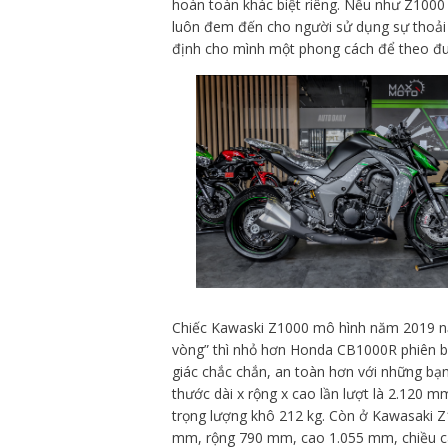
hoàn toàn khác biệt riêng. Nếu như Z1000 
luôn đem đến cho người sử dụng sự thoải m
định cho mình một phong cách để theo đuổ
Chiếc Kawaski Z1000 mô hình năm 2019 nặn
vòng” thì nhỏ hơn Honda CB1000R phiên b
giác chắc chắn, an toàn hơn với những bạ
thước dài x rộng x cao lần lượt là 2.120
trọng lượng khô 212 kg. Còn ở Kawasaki Z
mm, rộng 790 mm, cao 1.055 mm, chiều ca