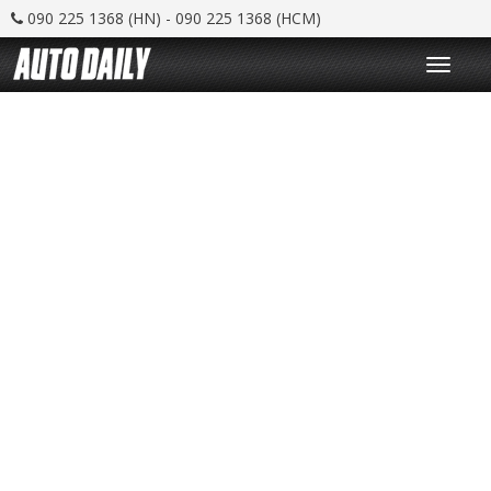
090 225 1368 (HN) - 090 225 1368 (HCM)
T
o
g
g
l
e
n
a
v
i
g
a
t
i
o
n