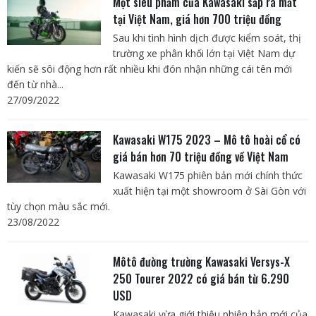
Một siêu phẩm của Kawasaki sắp ra mắt
tại Việt Nam, giá hơn 700 triệu đồng
Sau khi tình hình dịch được kiểm soát, thị
trường xe phân khối lớn tại Việt Nam dự
kiến sẽ sôi động hơn rất nhiều khi đón nhận những cái tên mới
đến từ nhà...
27/09/2022
Kawasaki W175 2023 – Mô tô hoài cổ có
giá bán hơn 70 triệu đồng về Việt Nam
Kawasaki W175 phiên bản mới chính thức
xuất hiện tại một showroom ở Sài Gòn với
tùy chọn màu sắc mới.
23/08/2022
Môtô đường trường Kawasaki Versys-X
250 Tourer 2022 có giá bán từ 6.290
USD
Kawasaki vừa giới thiệu phiên bản mới của