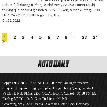
mẫu môtô đường trường cỡ nhỏ Versys-X 250 Tourer tại thị
trường quê nhà với giá bán từ 726.000 Yên, tương đương 6.290
USD. Xe sở hữu thiết kế gọn nhẹ, thể...
01/02/2022
1
2
3
4
5
6
7
8
...
23
24
Copyright © 2012 - 2026 AUTODAILY.VN, all rights reserved.
Cơ quan chủ quản: Công ty Cổ phần Truyền thông Quảng cáo A&D.
VPGD Hà Nội: Phòng 2205, Tòa A3 Ecolife Capitol - Số 58 Tố Hữu -
Phường Mễ Trì - Quận Nam Từ Liêm - Hà Nội
Governing body: A&D Media Advertising Joint Stock Company