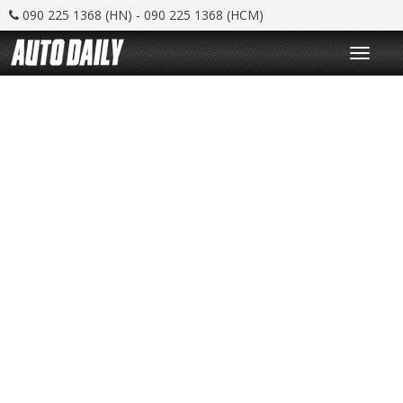
090 225 1368 (HN) - 090 225 1368 (HCM)
T
o
g
g
l
e
n
a
v
i
g
a
t
i
o
n