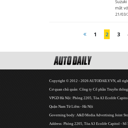
Suzuki
mắt vớ
21/03/
1
2
3
Copyright © 2012 - 2026 AUTODAILY.VN, all right
Cơ quan chủ quản: Công ty Cổ phần Truyền thôn
VPGD Hà Nội: Phòng 2205, Tòa A3 Ecolife Capitol
Quận Nam Từ Liêm - Hà Nội
Governing body: A&D Media Advertising Joint S
Address: Phòng 2205, Tòa A3 Ecolife Capitol - Số