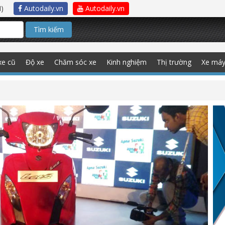
)
Autodaily.vn
Autodaily.vn
Tìm kiếm
xe cũ
Độ xe
Chăm sóc xe
Kinh nghiệm
Thị trường
Xe má