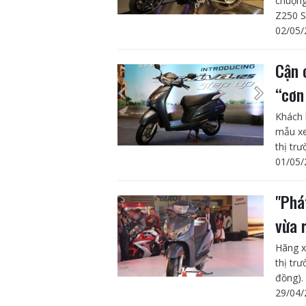
chuộng
Z250 S
02/05/
Cận 
“cơn
Khách 
mẫu xe
thị trư
01/05/
"Phá
vừa 
Hãng x
thị tr
đồng).
29/04/