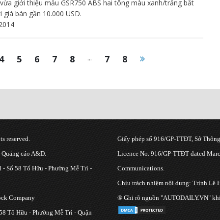
 vừa giới thiệu mẫu GSR750 ABS hai tông màu xanh/trắng bắt
i giá bán gần 10.000 USD.
2014
4
5
6
7
8
...
7
8
s reserved.
Giấy phép số 916/GP-TTĐT, Sở Thông 
g Quảng cáo A&D.
Licence No. 916/GP-TTĐT dated March
 - Số 58 Tố Hữu - Phường Mễ Trì -
Communications.
Chịu trách nhiệm nội dung: Trịnh Lê 
tock Company
® Ghi rõ nguồn "AUTODAILY.VN" khi bạ
 58 Tố Hữu - Phường Mễ Trì - Quận