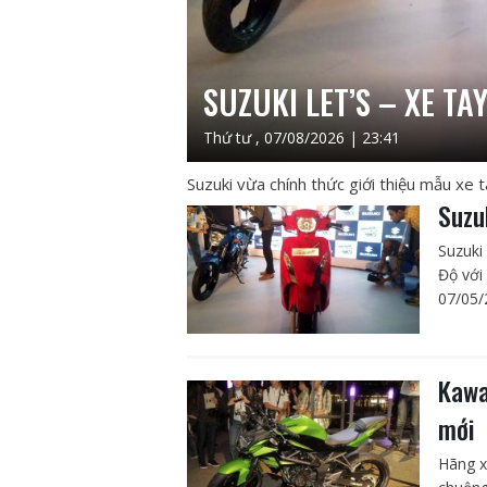
SUZUKI LET’S – XE TA
Thứ tư , 07/08/2026 | 23:41
Suzuki vừa chính thức giới thiệu mẫu xe 
Suzu
Suzuki 
Độ với
07/05/
Kawa
mới
Hãng x