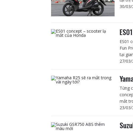
30/03/
ES01
ES01 c
Fun Pr
tại gia
27/03/
Yama
Từng c
concep
mắt tro
23/03/
Suzu