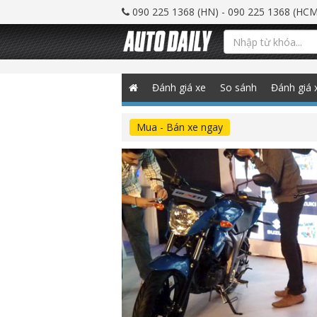
090 225 1368 (HN) - 090 225 1368 (HCM
Đánh giá xe
So sánh
Đánh giá 
Mua - Bán xe ngay