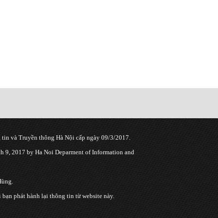
tin và Truyền thông Hà Nội cấp ngày 09/3/2017.
 9, 2017 by Ha Noi Deparment of Information and
Hùng.
n phát hành lại thông tin từ website này.