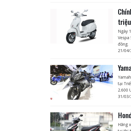
Chín
triệ
Ngày 1
Vespa 
đồng.
21/04/
Yama
Yamaha
tại Tr
2.600 
31/03/
Hond
Hãng x
tại thị