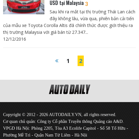
USD tại Malaysia
3
Sau khi ra mắt tại thị trường Thái Lan cách
đây không lâu, vừa qua, phiên bản cải tiến
của mẫu xe Toyota Corolla Altis đã chính thức được giới thiệu ra
thị trường Malaysia với giá bán từ 27.347...
12/12/2016
1
2
Copyright © 2012 - 2026 AUTODAILY.VN, all rights reserved.
Cơ quan chủ quản: Công ty Cổ phần Truyền thông Quảng cáo A&D.
VPGD Hà Nội: Phòng 2205, Tòa A3 Ecolife Capitol - Số 58 Tố Hữu -
Phường Mễ Trì - Quận Nam Từ Liêm - Hà Nội