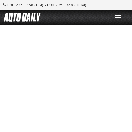
090 225 1368 (HN) - 090 225 1368 (HCM)
T
o
g
g
l
e
n
a
v
i
g
a
t
i
o
n