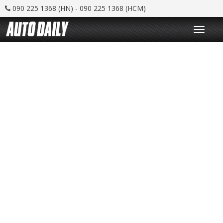
090 225 1368 (HN) - 090 225 1368 (HCM)
T
o
g
g
l
e
n
a
v
i
g
a
t
i
o
n