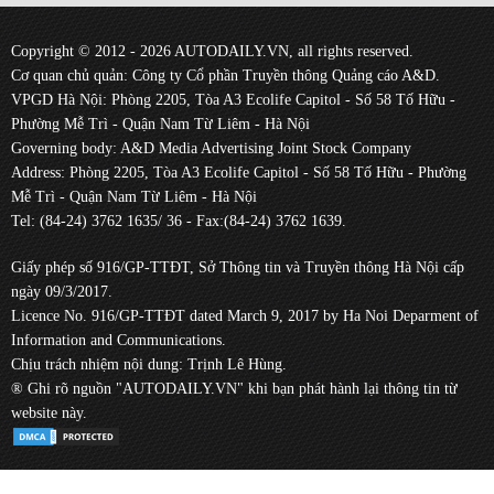
Copyright © 2012 - 2026 AUTODAILY.VN, all rights reserved.
Cơ quan chủ quản: Công ty Cổ phần Truyền thông Quảng cáo A&D.
VPGD Hà Nội: Phòng 2205, Tòa A3 Ecolife Capitol - Số 58 Tố Hữu -
Phường Mễ Trì - Quận Nam Từ Liêm - Hà Nội
Governing body: A&D Media Advertising Joint Stock Company
Address: Phòng 2205, Tòa A3 Ecolife Capitol - Số 58 Tố Hữu - Phường
Mễ Trì - Quận Nam Từ Liêm - Hà Nội
Tel: (84-24) 3762 1635/ 36 - Fax:(84-24) 3762 1639.
Giấy phép số 916/GP-TTĐT, Sở Thông tin và Truyền thông Hà Nội cấp
ngày 09/3/2017.
Licence No. 916/GP-TTĐT dated March 9, 2017 by Ha Noi Deparment of
Information and Communications.
Chịu trách nhiệm nội dung: Trịnh Lê Hùng.
® Ghi rõ nguồn "AUTODAILY.VN" khi bạn phát hành lại thông tin từ
website này.