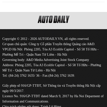
Copyright © 2012 - 2026 AUTODAILY.VN, all rights reserved.
Cơ quan chủ quản: Công ty Cổ phần Truyền thông Quảng cáo A&D.
VPGD Hà Nội: Phòng 2205, Tòa A3 Ecolife Capitol - Số 58 Tố Hữu -
Phường Mễ Trì - Quận Nam Từ Liêm - Hà Nội
Governing body: A&D Media Advertising Joint Stock Company
Address: Phòng 2205, Tòa A3 Ecolife Capitol - Số 58 Tố Hữu - Phường
Mễ Trì - Quận Nam Từ Liêm - Hà Nội
Tel: (84-24) 3762 1635/ 36 - Fax:(84-24) 3762 1639.
Giấy phép số 916/GP-TTĐT, Sở Thông tin và Truyền thông Hà Nội cấp
ngày 09/3/2017.
Licence No. 916/GP-TTĐT dated March 9, 2017 by Ha Noi Deparment of
Information and Communications.
Chịu trách nhiệm nội dung: Trịnh Lê Hùng.