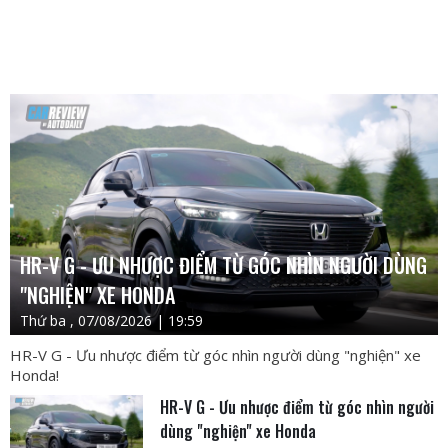
HR-V G - ƯU NHƯỢC ĐIỂM TỪ GÓC NHÌN NGƯỜI DÙNG
"NGHIỆN" XE HONDA
Thứ ba , 07/08/2026 | 19:59
HR-V G - Ưu nhược điểm từ góc nhìn người dùng "nghiện" xe
Honda!
HR-V G - Ưu nhược điểm từ góc nhìn người
dùng "nghiện" xe Honda