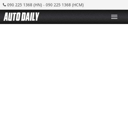
090 225 1368 (HN) - 090 225 1368 (HCM)
T
o
g
g
l
e
n
a
v
i
g
a
t
i
o
n