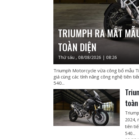
TRIUMPH RA MẮT MẪU
TOÀN DIỆN
Thứ sáu , 08/08/2026 | 08:26
Triumph Motorcycle vừa công bố mẫu Tig
giá cùng các tính năng công nghệ tiên t
540...
Triu
toàn
Triump
2024, 
tiên t
540...