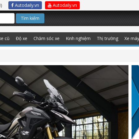
)
Autodaily.vn
Autodaily.vn
Tìm kiếm
xe cũ
Độ xe
Chăm sóc xe
Kinh nghiệm
Thị trường
Xe má