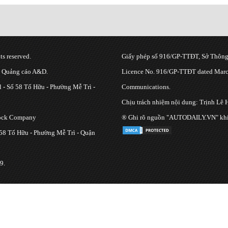
s reserved.
Giấy phép số 916/GP-TTĐT, Sở Thông 
g Quảng cáo A&D.
Licence No. 916/GP-TTĐT dated March
 - Số 58 Tố Hữu - Phường Mễ Trì -
Communications.
Chịu trách nhiệm nội dung: Trịnh Lê 
tock Company
® Ghi rõ nguồn "AUTODAILY.VN" khi bạ
 58 Tố Hữu - Phường Mễ Trì - Quận
9.