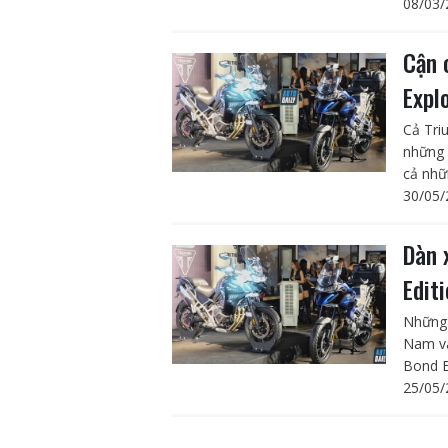
08/03/
Cận 
Expl
Cả Tri
những c
cả nhữ
30/05/
Dàn 
Edit
Những 
Nam và
Bond E
25/05/