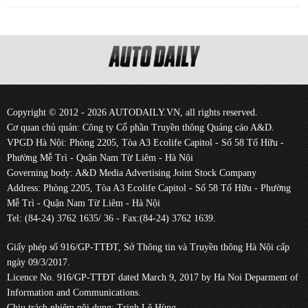
Copyright © 2012 - 2026 AUTODAILY.VN, all rights reserved.
Cơ quan chủ quản: Công ty Cổ phần Truyền thông Quảng cáo A&D.
VPGD Hà Nội: Phòng 2205, Tòa A3 Ecolife Capitol - Số 58 Tố Hữu -
Phường Mễ Trì - Quận Nam Từ Liêm - Hà Nội
Governing body: A&D Media Advertising Joint Stock Company
Address: Phòng 2205, Tòa A3 Ecolife Capitol - Số 58 Tố Hữu - Phường
Mễ Trì - Quận Nam Từ Liêm - Hà Nội
Tel: (84-24) 3762 1635/ 36 - Fax:(84-24) 3762 1639.
Giấy phép số 916/GP-TTĐT, Sở Thông tin và Truyền thông Hà Nội cấp
ngày 09/3/2017.
Licence No. 916/GP-TTĐT dated March 9, 2017 by Ha Noi Deparment of
Information and Communications.
Chịu trách nhiệm nội dung: Trịnh Lê Hùng.