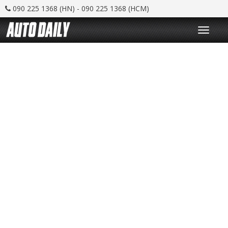
090 225 1368 (HN) - 090 225 1368 (HCM)
T
o
g
g
l
e
n
a
v
i
g
a
t
i
o
n