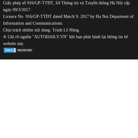
Giấy phép số 916/GP-TTĐT, Sở Thông tin và Truyền thông Hà Nội cấp
ngày 09/3/2017.
Licence No. 916/GP-TTĐT dated March 9, 2017 by Ha Noi Deparment of
Information and Communications.
Chịu trách nhiệm nội dung: Trịnh Lê Hùng.
® Ghi rõ nguồn "AUTODAILY.VN" khi bạn phát hành lại thông tin từ
website này.