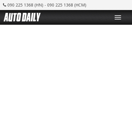
090 225 1368 (HN) - 090 225 1368 (HCM)
T
o
g
g
l
e
n
a
v
i
g
a
t
i
o
n