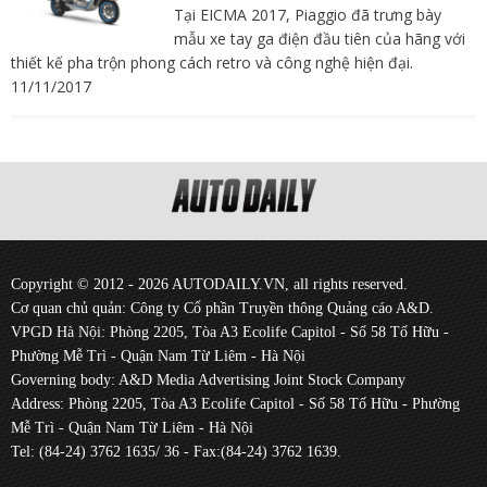
Tại EICMA 2017, Piaggio đã trưng bày
mẫu xe tay ga điện đầu tiên của hãng với
thiết kế pha trộn phong cách retro và công nghệ hiện đại.
11/11/2017
Copyright © 2012 - 2026 AUTODAILY.VN, all rights reserved.
Cơ quan chủ quản: Công ty Cổ phần Truyền thông Quảng cáo A&D.
VPGD Hà Nội: Phòng 2205, Tòa A3 Ecolife Capitol - Số 58 Tố Hữu -
Phường Mễ Trì - Quận Nam Từ Liêm - Hà Nội
Governing body: A&D Media Advertising Joint Stock Company
Address: Phòng 2205, Tòa A3 Ecolife Capitol - Số 58 Tố Hữu - Phường
Mễ Trì - Quận Nam Từ Liêm - Hà Nội
Tel: (84-24) 3762 1635/ 36 - Fax:(84-24) 3762 1639.