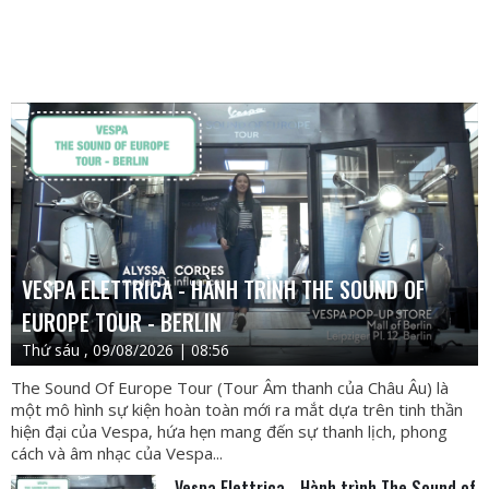
VESPA ELETTRICA - HÀNH TRÌNH THE SOUND OF
EUROPE TOUR - BERLIN
Thứ sáu , 09/08/2026 | 08:56
The Sound Of Europe Tour (Tour Âm thanh của Châu Âu) là
một mô hình sự kiện hoàn toàn mới ra mắt dựa trên tinh thần
hiện đại của Vespa, hứa hẹn mang đến sự thanh lịch, phong
cách và âm nhạc của Vespa...
Vespa Elettrica - Hành trình The Sound of