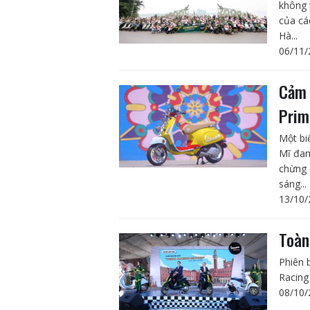
không 
của cá
Hà...
06/11/
Cảm 
Prim
Một bi
Mĩ đam
chừng 
sáng...
13/10/
Toàn
Phiên 
Racing
08/10/