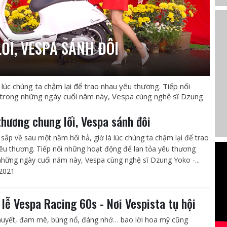
ỐI, VESPA SÁNH ĐÔI
 lúc chúng ta chậm lại để trao nhau yêu thương. Tiếp nối
 trong những ngày cuối năm này, Vespa cùng nghệ sĩ Dzung
thương chung lối, Vespa sánh đôi
 sắp về sau một năm hối hả, giờ là lúc chúng ta chậm lại để trao
êu thương. Tiếp nối những hoạt động để lan tỏa yêu thương
những ngày cuối năm này, Vespa cùng nghệ sĩ Dzung Yoko -...
2021
 lễ Vespa Racing 60s - Nơi Vespista tụ hội
huyết, đam mê, bùng nổ, đáng nhớ… bao lời hoa mỹ cũng