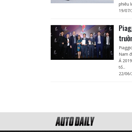
phiêu 
19/07/
Piag
trườ
Piaggi
Nam đư
Á 2019
tổ...
22/06/