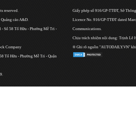
s reserved.
Giấy phép số 916/GP-TTĐT, Sở Thông 
g Quảng cáo A&D.
Licence No. 916/GP-TTĐT dated March
 - Số 58 Tố Hữu - Phường Mễ Trì -
Communications.
Chịu trách nhiệm nội dung: Trịnh Lê 
tock Company
® Ghi rõ nguồn "AUTODAILY.VN" khi bạ
 58 Tố Hữu - Phường Mễ Trì - Quận
9.