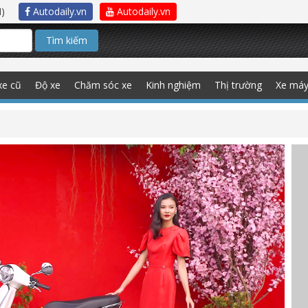
)
Autodaily.vn
Autodaily.vn
Tìm kiếm
xe cũ
Độ xe
Chăm sóc xe
Kinh nghiệm
Thị trường
Xe má