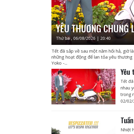
YÊU THƯƠNG CHUNG L
Thứ ba , 06/08/2026 | 20:40
Tết đã sắp về sau một năm hối hả, giờ là
những hoạt động để lan tỏa yêu thương
Yoko -...
Yêu 
Tết đã
nhau y
trong 
02/02/
Tuần
Nhiệt 