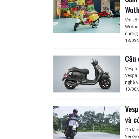
Woth
Với số
Wother
những c
18/09/
Câu 
Vespa 
Vespa 
nghệ v
13/08/
Vesp
và c
Dù là 
Sei Gi