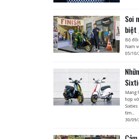
Soi 
biệt
Bộ đôi
Nam vớ
05/10/
Nhữn
Sixt
Mang h
hợp vớ
Sixtie
tìm...
30/09/
Cảm 