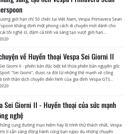
erspoon
 lượng giới hạn chỉ 50 chiếc tại Việt Nam, Vespa Primavera Sean
spoon khẳng định một phong cách di chuyển mới dành cho
ái tôi nghệ sĩ, đậm cá tính và sáng tạo vượt giới hạn....
2020
chuyện về Huyền thoại Vespa Sei Giorni II
Sei Giorni II - phiên bản đặc biệt kế thừa phiên bản nguyên gốc
Sport "Sei Giorni", được ra đời từ những thế mạnh về công
à tinh thần dịch chuyển điển hình của gia đình Vespa GTS...
2020
a Sei Giorni II - Huyền thoại của sức mạnh
ông nghệ
những cung đường mạo hiểm hay lộ trình thử thách nhất, Vespa
orni II sẵn sàng đồng hành cùng bạn ngao du những chuyến