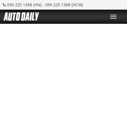
090 225 1368 (HN) - 090 225 1368 (HCM)
T
o
g
g
l
e
n
a
v
i
g
a
t
i
o
n