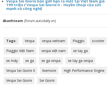
Vespa Sei Giorni bản giới hạn ra mắt tại Việt Nam giá
199 triệu
/
Vespa Sei Giorni II - Huyền thoại của sức
mạnh và công nghệ
4banhteam
(forum.autodaily.vn)
Tags:
Vespa
vespa vietnam
Piaggio
scooter
Piaggio Việt Nam
vespa việt nam
xe tay ga
xe máy
xe ga
xe ga vespa
xe tay ga vespa
Vespa Sei Giorni II
livemore
High Performance Engine
Vespa Sei Giorni
Sei Giorni