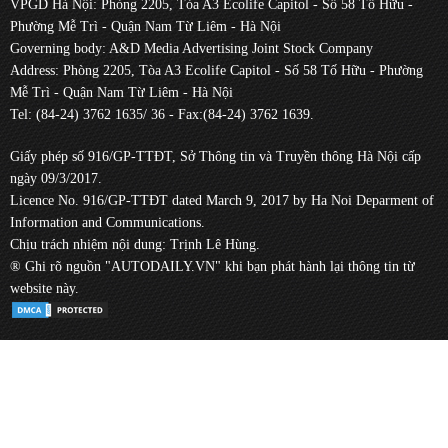
VPGD Hà Nội: Phòng 2205, Tòa A3 Ecolife Capitol - Số 58 Tố Hữu -
Phường Mễ Trì - Quận Nam Từ Liêm - Hà Nội
Governing body: A&D Media Advertising Joint Stock Company
Address: Phòng 2205, Tòa A3 Ecolife Capitol - Số 58 Tố Hữu - Phường
Mễ Trì - Quận Nam Từ Liêm - Hà Nội
Tel: (84-24) 3762 1635/ 36 - Fax:(84-24) 3762 1639.
Giấy phép số 916/GP-TTĐT, Sở Thông tin và Truyền thông Hà Nội cấp
ngày 09/3/2017.
Licence No. 916/GP-TTĐT dated March 9, 2017 by Ha Noi Deparment of
Information and Communications.
Chịu trách nhiệm nội dung: Trịnh Lê Hùng.
® Ghi rõ nguồn "AUTODAILY.VN" khi bạn phát hành lại thông tin từ
website này.