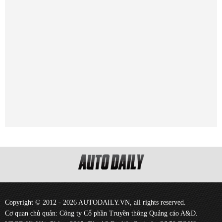
Copyright © 2012 - 2026 AUTODAILY.VN, all rights reserved.
Cơ quan chủ quản: Công ty Cổ phần Truyền thông Quảng cáo A&D.