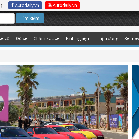
)
Autodaily.vn
Autodaily.vn
Tìm kiếm
xe cũ
Độ xe
Chăm sóc xe
Kinh nghiệm
Thị trường
Xe má