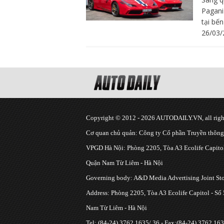
Pagani
tại bế
26/03/
Copyright © 2012 - 2026 AUTODAILY.VN, all right
Cơ quan chủ quản: Công ty Cổ phần Truyền thôn
VPGD Hà Nội: Phòng 2205, Tòa A3 Ecolife Capitol
Quận Nam Từ Liêm - Hà Nội
Governing body: A&D Media Advertising Joint S
Address: Phòng 2205, Tòa A3 Ecolife Capitol - Số
Nam Từ Liêm - Hà Nội
Tel: (84-24) 3762 1635/ 36 - Fax:(84-24) 3762 163