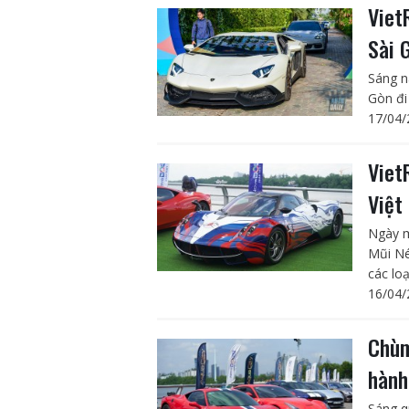
Viet
Sài 
Sáng na
Gòn đi
17/04/
Viet
Việt
Ngày ma
Mũi Né
các loạ
16/04/
Chùm
hành
Sáng q