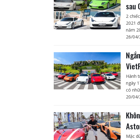
sau 
2 chiế
2021 đ
năm 20
26/04/
Ngắm
Viet
Hành tr
ngày 1
có nhữ
20/04/
Khôn
Asto
Mặc dù