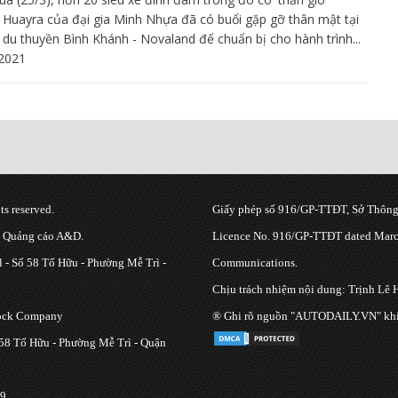
 Huayra của đại gia Minh Nhựa đã có buổi gặp gỡ thân mật tại
n du thuyền Bình Khánh - Novaland để chuẩn bị cho hành trình...
2021
s reserved.
Giấy phép số 916/GP-TTĐT, Sở Thông 
g Quảng cáo A&D.
Licence No. 916/GP-TTĐT dated March
 - Số 58 Tố Hữu - Phường Mễ Trì -
Communications.
Chịu trách nhiệm nội dung: Trịnh Lê 
tock Company
® Ghi rõ nguồn "AUTODAILY.VN" khi bạ
 58 Tố Hữu - Phường Mễ Trì - Quận
9.