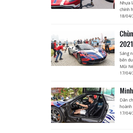
Nhựa l
chính 
18/04/
Chùm
2021
Sáng n
bến du
Mũi Né
17/04/
Minh
Dân ch
hoành 
17/04/