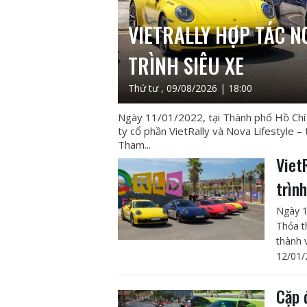
VIETRALLY HỢP TÁC N
TRÌNH SIÊU XE
Thứ tư , 09/08/2026 | 18:00
Ngày 11/01/2022, tại Thành phố Hồ Chí 
ty cổ phần VietRally và Nova Lifestyle –
Tham...
Viet
trình
Ngày 1
Thỏa t
thành 
12/01/
Cặp 