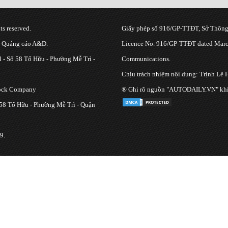
s reserved.
Giấy phép số 916/GP-TTĐT, Sở Thông 
g Quảng cáo A&D.
Licence No. 916/GP-TTĐT dated March
 - Số 58 Tố Hữu - Phường Mễ Trì -
Communications.
Chịu trách nhiệm nội dung: Trịnh Lê 
tock Company
® Ghi rõ nguồn "AUTODAILY.VN" khi bạ
 58 Tố Hữu - Phường Mễ Trì - Quận
9.