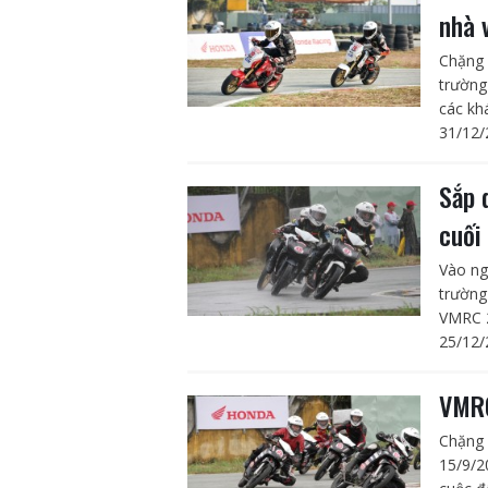
nhà 
Chặng 
trường
các kh
31/12/
Sắp 
cuối
Vào ng
trường
VMRC 2
25/12/
VMRC
Chặng 
15/9/2