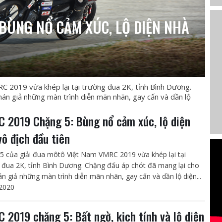
BÙNG NỔ CẢM XÚC, LỘ DIỆN NHÀ
C 2019 vừa khép lại tại trường đua 2K, tỉnh Bình Dương.
hán giả những màn trình diễn mãn nhãn, gay cấn và dần lộ
 2019 Chặng 5: Bùng nổ cảm xúc, lộ diện
vô địch đầu tiên
5 của giải đua môtô Việt Nam VMRC 2019 vừa khép lại tại
 đua 2K, tỉnh Bình Dương. Chặng đấu áp chót đã mang lại cho
án giả những màn trình diễn mãn nhãn, gay cấn và dần lộ diện...
2020
 2019 chặng 5: Bất ngờ, kịch tính và lộ diện