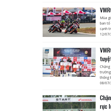
VMRC
Mùa gi
ban tổ
cạnh tr
12/07/
VMRC
tuyệ
Chặng 
trường
thống 
08/07/
Chặn
rực 