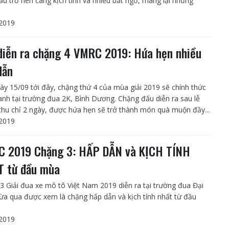
ấu trở nên càng kịch tính và nhiều bất ngờ, mang lại những
2019
diễn ra chặng 4 VMRC 2019: Hứa hẹn nhiều
dẫn
ày 15/09 tới đây, chặng thứ 4 của mùa giải 2019 sẽ chính thức
ranh tại trường đua 2K, Bình Dương. Chặng đấu diễn ra sau lễ
thu chỉ 2 ngày, được hứa hẹn sẽ trở thành món quà muộn đầy...
2019
 2019 Chặng 3: HẤP DẪN và KỊCH TÍNH
 từ đầu mùa
3 Giải đua xe mô tô Việt Nam 2019 diễn ra tại trường đua Đại
a qua được xem là chặng hấp dẫn và kịch tính nhất từ đầu
2019