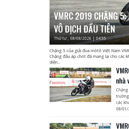
VMRC 2019 CHẶNG 5: 
VÔ ĐỊCH ĐẦU TIÊN
Thứ tư , 08/08/2026 | 04:55
Chặng 5 của giải đua môtô Việt Nam VMR
Chặng đấu áp chót đã mang lại cho các k
diện...
VMRC
nhà 
Chặng 
trường
các kh
08/01/
VMRC