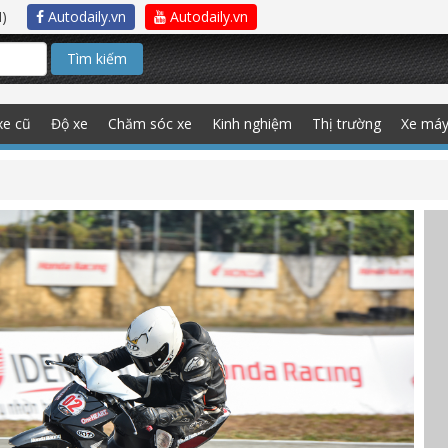
)
Autodaily.vn
Autodaily.vn
Tìm kiếm
xe cũ
Độ xe
Chăm sóc xe
Kinh nghiệm
Thị trường
Xe má