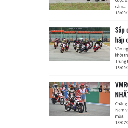
cuộc đ
cảm...
18/09/
Sắp 
hấp 
Vào ng
khởi t
Trung 
13/09/
VMRC
NHẤT
Chặng 
Nam vừ
mùa.
13/07/