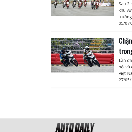
Sau 2 
khu vự
trường
05/07/
Chặn
tron
Lần đầ
nổi và
Việt Na
27/05/