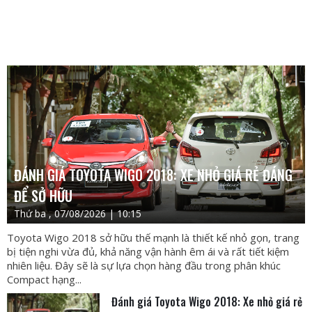
ĐÁNH GIÁ TOYOTA WIGO 2018: XE NHỎ GIÁ RẺ ĐÁNG
ĐỂ SỞ HỮU
Thứ ba , 07/08/2026 | 10:15
Toyota Wigo 2018 sở hữu thế mạnh là thiết kế nhỏ gọn, trang
bị tiện nghi vừa đủ, khả năng vận hành êm ái và rất tiết kiệm
nhiên liệu. Đây sẽ là sự lựa chọn hàng đầu trong phân khúc
Compact hạng...
Đánh giá Toyota Wigo 2018: Xe nhỏ giá rẻ