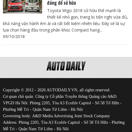
đáng để sở hữu
Toyota Wigo 2018 sở hữu thế mạnh là
thiết kế nhỏ gọn, trang bị tiện nghi vừa đủ,
khả năng vận hành êm ái và rất tiết kiệm nhiên liệu. Đây sẽ là sự
lựa chọn hàng đầu trong phân khúc Compact hạng...
09/10/2018
Copyright © 2012 - 2026 AUTODAILY.VN, all rights reserved.
Cơ quan chủ quản: Công ty Cổ phần Truyền thông Quảng cáo A&D.
VPGD Hà Nội: Phòng 2205, Tòa A3 Ecolife Capitol - Số 58 Tố Hữu -
Phường Mễ Trì - Quận Nam Từ Liêm - Hà Nội
Governing body: A&D Media Advertising Joint Stock Company
Address: Phòng 2205, Tòa A3 Ecolife Capitol - Số 58 Tố Hữu - Phường
Mễ Trì - Quận Nam Từ Liêm - Hà Nội