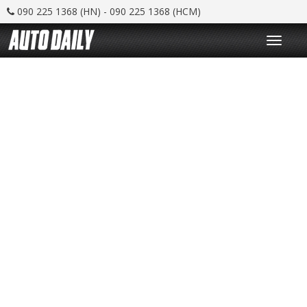
090 225 1368 (HN) - 090 225 1368 (HCM)
T
o
g
g
l
e
n
a
v
i
g
a
t
i
o
n