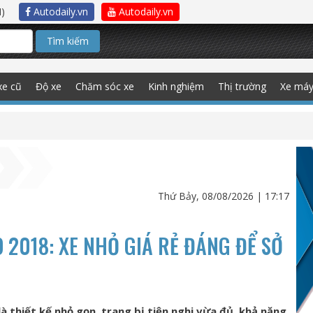
)
Autodaily.vn
Autodaily.vn
Tìm kiếm
xe cũ
Độ xe
Chăm sóc xe
Kinh nghiệm
Thị trường
Xe má
Thứ Bảy, 08/08/2026 | 17:17
 2018: XE NHỎ GIÁ RẺ ĐÁNG ĐỂ SỞ
 thiết kế nhỏ gọn, trang bị tiện nghi vừa đủ, khả năng