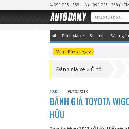
090 225 1368 (HN) - 090 225 1368 (HCM
Đánh giá xe
So sánh
Đánh giá 
Mua - Bán xe ngay
Đánh giá xe
Ô tô
>
12:00
|
09/10/2018
ĐÁNH GIÁ TOYOTA WIGO
HỮU
Toyota Wigo 2018 sở hữu thế mạnh là