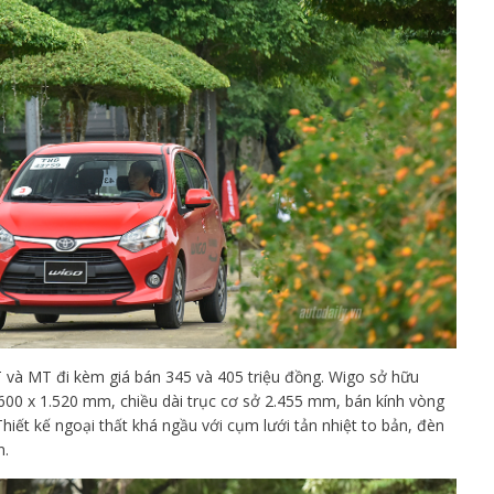
 và MT đi kèm giá bán 345 và 405 triệu đồng. Wigo sở hữu
 1.600 x 1.520 mm, chiều dài trục cơ sở 2.455 mm, bán kính vòng
Thiết kế ngoại thất khá ngầu với cụm lưới tản nhiệt to bản, đèn
n.