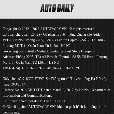
Copyright © 2012 - 2026 AUTODAILY.VN, all rights reserved.
Cơ quan chủ quản: Công ty Cổ phần Truyền thông Quảng cáo A&D.
VPGD Hà Nội: Phòng 2205, Tòa A3 Ecolife Capitol - Số 58 Tố Hữu -
Phường Mễ Trì - Quận Nam Từ Liêm - Hà Nội
Governing body: A&D Media Advertising Joint Stock Company
Address: Phòng 2205, Tòa A3 Ecolife Capitol - Số 58 Tố Hữu - Phường
Mễ Trì - Quận Nam Từ Liêm - Hà Nội
Tel: (84-24) 3762 1635/ 36 - Fax:(84-24) 3762 1639.
Giấy phép số 916/GP-TTĐT, Sở Thông tin và Truyền thông Hà Nội cấp
ngày 09/3/2017.
Licence No. 916/GP-TTĐT dated March 9, 2017 by Ha Noi Deparment of
Information and Communications.
Chịu trách nhiệm nội dung: Trịnh Lê Hùng.
® Ghi rõ nguồn "AUTODAILY.VN" khi bạn phát hành lại thông tin từ
website này.