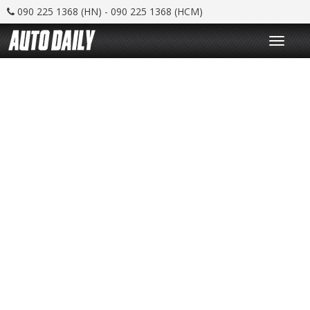
090 225 1368 (HN) - 090 225 1368 (HCM)
T
o
g
g
l
e
n
a
v
i
g
a
t
i
o
n