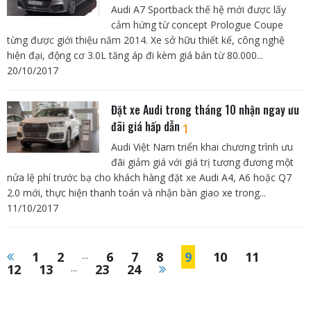
Audi A7 Sportback thế hệ mới được lấy
cảm hứng từ concept Prologue Coupe
từng được giới thiệu năm 2014. Xe sở hữu thiết kế, công nghệ
hiện đại, động cơ 3.0L tăng áp đi kèm giá bán từ 80.000...
20/10/2017
Đặt xe Audi trong tháng 10 nhận ngay ưu
đãi giá hấp dẫn
1
Audi Việt Nam triển khai chương trình ưu
đãi giảm giá với giá trị tương đương một
nửa lệ phí trước bạ cho khách hàng đặt xe Audi A4, A6 hoặc Q7
2.0 mới, thực hiện thanh toán và nhận bàn giao xe trong...
11/10/2017
1
2
...
6
7
8
9
10
11
12
13
...
23
24