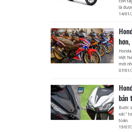
côn ta
là đượ
14/01/
Hond
hơn,
Honda 
Việt N
mới nh
07/01/
Hond
bản 
Bước s
xác" to
toàn.
19/07/