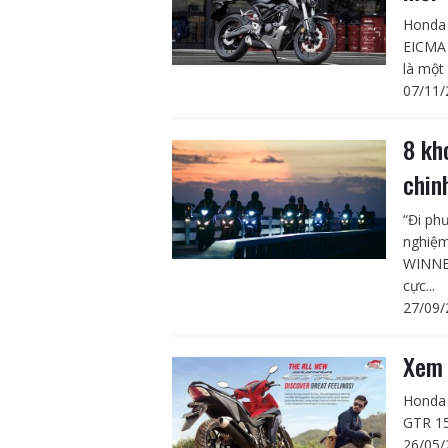
Honda 
EICMA 
là một 
07/11/
8 kh
chin
“Đi ph
nghiệm
WINNER
cực...
27/09/
Xem 
Honda 
GTR 15
26/05/