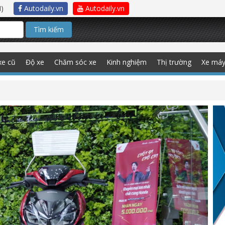
)
Autodaily.vn
Autodaily.vn
Tìm kiếm
xe cũ
Độ xe
Chăm sóc xe
Kinh nghiệm
Thị trường
Xe má