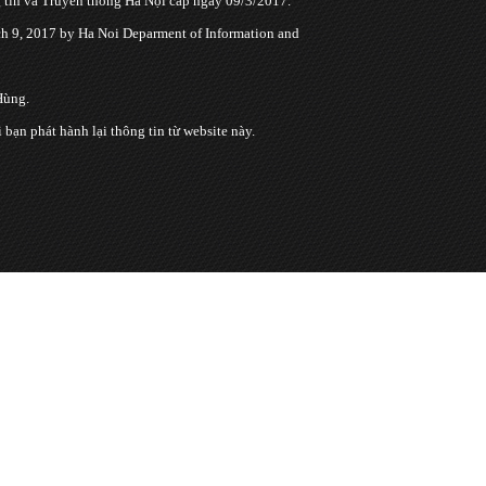
tin và Truyền thông Hà Nội cấp ngày 09/3/2017.
 9, 2017 by Ha Noi Deparment of Information and
Hùng.
n phát hành lại thông tin từ website này.