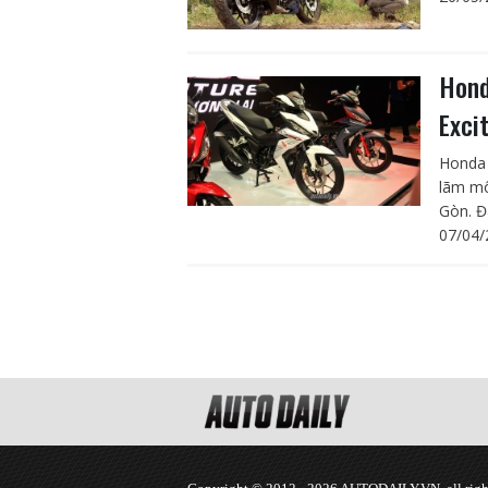
Hond
Exci
Honda 
lãm mô
Gòn. Đ
07/04/