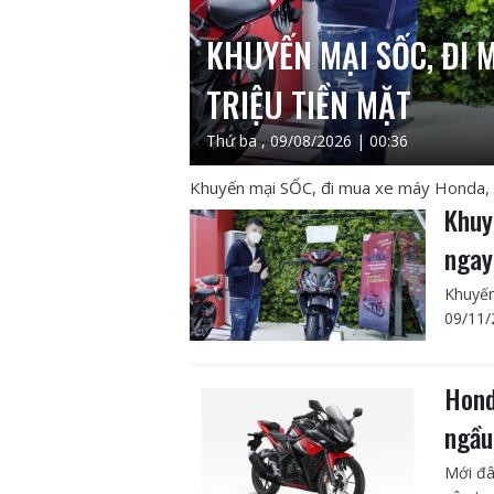
KHUYẾN MẠI SỐC, ĐI 
TRIỆU TIỀN MẶT
Thứ ba , 09/08/2026 | 00:36
Khuyến mại SỐC, đi mua xe máy Honda, n
Khuy
ngay
Khuyến
09/11/
Hond
ngầu
Mới đâ