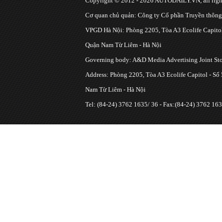
Copyright © 2012 - 2026 AUTODAILY.VN, all right
Cơ quan chủ quản: Công ty Cổ phần Truyền thôn
VPGD Hà Nội: Phòng 2205, Tòa A3 Ecolife Capitol
Quận Nam Từ Liêm - Hà Nội
Governing body: A&D Media Advertising Joint S
Address: Phòng 2205, Tòa A3 Ecolife Capitol - Số
Nam Từ Liêm - Hà Nội
Tel: (84-24) 3762 1635/ 36 - Fax:(84-24) 3762 163