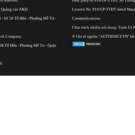
s reserved.
Giấy phép số 916/GP-TTĐT, Sở Thông 
g Quảng cáo A&D.
Licence No. 916/GP-TTĐT dated March
 - Số 58 Tố Hữu - Phường Mễ Trì -
Communications.
Chịu trách nhiệm nội dung: Trịnh Lê 
tock Company
® Ghi rõ nguồn "AUTODAILY.VN" khi bạ
 58 Tố Hữu - Phường Mễ Trì - Quận
9.