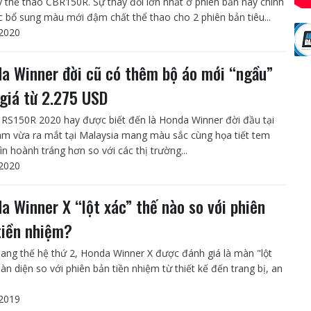
y thể thao CBR150R. Sự thay đổi lớn nhất ở phiên bản này chính
c bổ sung màu mới đậm chất thể thao cho 2 phiên bản tiêu...
2020
a Winner đời cũ có thêm bộ áo mới “ngầu”
 giá từ 2.275 USD
RS150R 2020 hay được biết đến là Honda Winner đời đầu tại
am vừa ra mắt tại Malaysia mang màu sắc cùng họa tiết tem
ìn hoành tráng hơn so với các thị trường...
2020
a Winner X “lột xác” thế nào so với phiên
tiền nhiệm?
ang thế hệ thứ 2, Honda Winner X được đánh giá là màn "lột
àn diện so với phiên bản tiền nhiệm từ thiết kế đến trang bị, an
2019