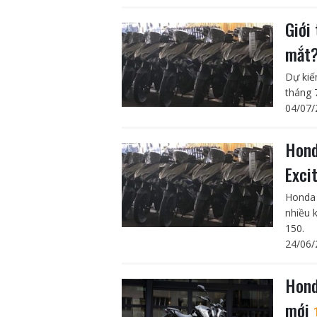
Giới
mắt
Dự kiế
tháng 
04/07/
Hond
Exci
Honda 
nhiều 
150.
24/06/
Hond
mới