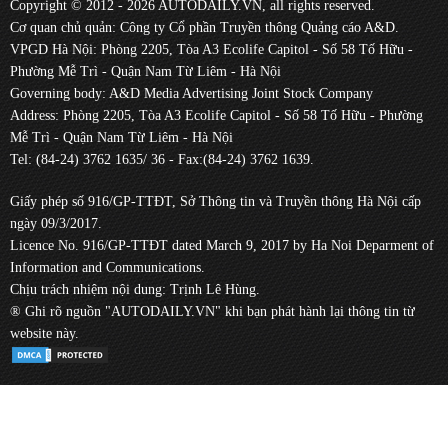
Copyright © 2012 - 2026 AUTODAILY.VN, all rights reserved.
Cơ quan chủ quản: Công ty Cổ phần Truyền thông Quảng cáo A&D.
VPGD Hà Nội: Phòng 2205, Tòa A3 Ecolife Capitol - Số 58 Tố Hữu -
Phường Mễ Trì - Quận Nam Từ Liêm - Hà Nội
Governing body: A&D Media Advertising Joint Stock Company
Address: Phòng 2205, Tòa A3 Ecolife Capitol - Số 58 Tố Hữu - Phường
Mễ Trì - Quận Nam Từ Liêm - Hà Nội
Tel: (84-24) 3762 1635/ 36 - Fax:(84-24) 3762 1639.
Giấy phép số 916/GP-TTĐT, Sở Thông tin và Truyền thông Hà Nội cấp
ngày 09/3/2017.
Licence No. 916/GP-TTĐT dated March 9, 2017 by Ha Noi Deparment of
Information and Communications.
Chịu trách nhiệm nội dung: Trịnh Lê Hùng.
® Ghi rõ nguồn "AUTODAILY.VN" khi bạn phát hành lại thông tin từ
website này.