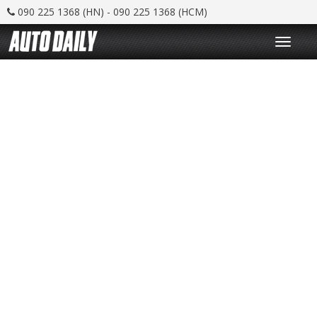
090 225 1368 (HN) - 090 225 1368 (HCM)
T
o
g
g
l
e
n
a
v
i
g
a
t
i
o
n