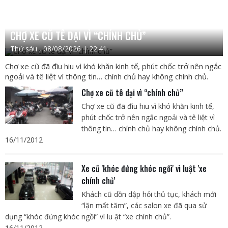
CHỢ XE CŨ TÊ DẠI VÌ “CHÍNH CHỦ”
Thứ sáu , 08/08/2026 | 22:41
Chợ xe cũ đã đìu hiu vì khó khăn kinh tế, phút chốc trở nên ngắc
ngoải và tê liệt vì thông tin… chính chủ hay không chính chủ.
Chợ xe cũ tê dại vì “chính chủ”
Chợ xe cũ đã đìu hiu vì khó khăn kinh tế,
phút chốc trở nên ngắc ngoải và tê liệt vì
thông tin… chính chủ hay không chính chủ.
16/11/2012
Xe cũ 'khóc đứng khóc ngồi' vì luật 'xe
chính chủ'
Khách cũ dồn dập hỏi thủ tục, khách mới
“lặn mất tăm”, các salon xe đã qua sử
dụng “khóc đứng khóc ngồi” vì lu ật “xe chính chủ”.
16/11/2012