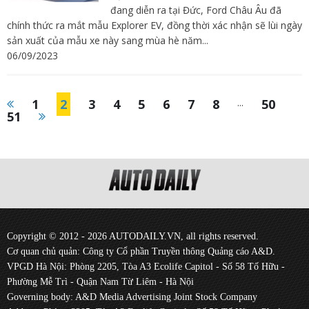
đang diễn ra tại Đức, Ford Châu Âu đã
chính thức ra mắt mẫu Explorer EV, đồng thời xác nhận sẽ lùi ngày
sản xuất của mẫu xe này sang mùa hè năm...
06/09/2023
1
2
3
4
5
6
7
8
...
50
51
Copyright © 2012 - 2026 AUTODAILY.VN, all rights reserved.
Cơ quan chủ quản: Công ty Cổ phần Truyền thông Quảng cáo A&D.
VPGD Hà Nội: Phòng 2205, Tòa A3 Ecolife Capitol - Số 58 Tố Hữu -
Phường Mễ Trì - Quận Nam Từ Liêm - Hà Nội
Governing body: A&D Media Advertising Joint Stock Company