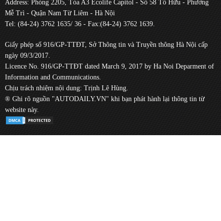
Address: Phòng 2205, Tòa A3 Ecolife Capitol - Số 58 Tố Hữu - Phường
Mễ Trì - Quận Nam Từ Liêm - Hà Nội
Tel: (84-24) 3762 1635/ 36 - Fax:(84-24) 3762 1639.
Giấy phép số 916/GP-TTĐT, Sở Thông tin và Truyền thông Hà Nội cấp
ngày 09/3/2017.
Licence No. 916/GP-TTĐT dated March 9, 2017 by Ha Noi Deparment of
Information and Communications.
Chịu trách nhiệm nội dung: Trịnh Lê Hùng.
® Ghi rõ nguồn "AUTODAILY.VN" khi bạn phát hành lại thông tin từ
website này.