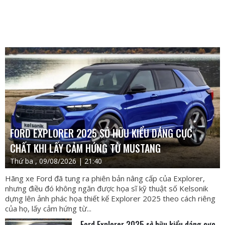
FORD EXPLORER 2025 SỞ HỮU KIỂU DÁNG CỰC
CHẤT KHI LẤY CẢM HỨNG TỪ MUSTANG
Thứ ba , 09/08/2026 | 21:40
Hãng xe Ford đã tung ra phiên bản nâng cấp của Explorer,
nhưng điều đó không ngăn được họa sĩ kỹ thuật số Kelsonik
dựng lên ảnh phác họa thiết kế Explorer 2025 theo cách riêng
của họ, lấy cảm hứng từ...
Ford Explorer 2025 sở hữu kiểu dáng cực