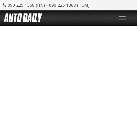
090 225 1368 (HN) - 090 225 1368 (HCM)
T
o
g
g
l
e
n
a
v
i
g
a
t
i
o
n