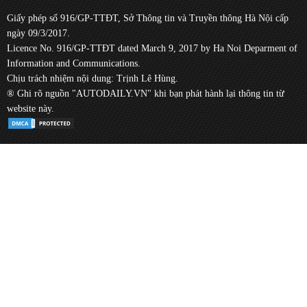
Giấy phép số 916/GP-TTĐT, Sở Thông tin và Truyền thông Hà Nội cấp
ngày 09/3/2017.
Licence No. 916/GP-TTĐT dated March 9, 2017 by Ha Noi Deparment of
Information and Communications.
Chịu trách nhiệm nội dung: Trịnh Lê Hùng.
® Ghi rõ nguồn "AUTODAILY.VN" khi bạn phát hành lại thông tin từ
website này.