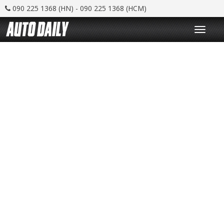
090 225 1368 (HN) - 090 225 1368 (HCM)
T
o
g
g
l
e
n
a
v
i
g
a
t
i
o
n