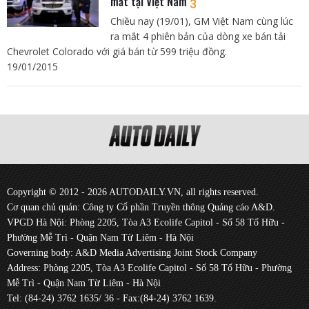
mắt tại Việt Nam
3
Chiều nay (19/01), GM Việt Nam cùng lúc
ra mắt 4 phiên bản của dòng xe bán tải
Chevrolet Colorado với giá bán từ 599 triệu đồng.
19/01/2015
Copyright © 2012 - 2026 AUTODAILY.VN, all rights reserved.
Cơ quan chủ quản: Công ty Cổ phần Truyền thông Quảng cáo A&D.
VPGD Hà Nội: Phòng 2205, Tòa A3 Ecolife Capitol - Số 58 Tố Hữu -
Phường Mễ Trì - Quận Nam Từ Liêm - Hà Nội
Governing body: A&D Media Advertising Joint Stock Company
Address: Phòng 2205, Tòa A3 Ecolife Capitol - Số 58 Tố Hữu - Phường
Mễ Trì - Quận Nam Từ Liêm - Hà Nội
Tel: (84-24) 3762 1635/ 36 - Fax:(84-24) 3762 1639.