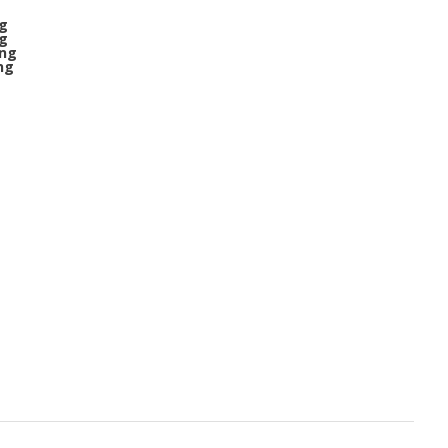
ng
ng
ồng
ng