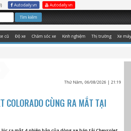
)
Autodaily.vn
Autodaily.vn
Tìm kiếm
xe cũ
Độ xe
Chăm sóc xe
Kinh nghiệm
Thị trường
Xe má
Thứ Năm, 06/08/2026 | 21:19
ET COLORADO CÙNG RA MẮT TẠI
 lúc ra mắt 4 phiên bản của dòng xe bán tải Chevrolet