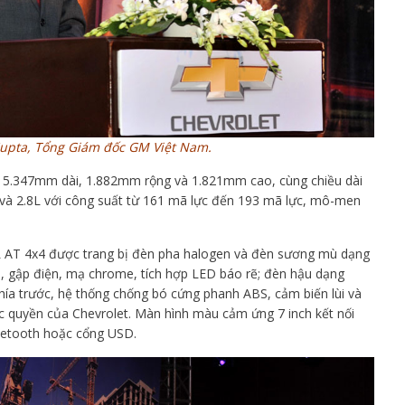
upta, Tổng Giám đốc GM Việt Nam.
c 5.347mm dài, 1.882mm rộng và 1.821mm cao, cùng chiều dài
 và 2.8L với công suất từ 161 mã lực đến 193 mã lực, mô-men
L AT 4x4 được trang bị đèn pha halogen và đèn sương mù dạng
n, gập điện, mạ chrome, tích hợp LED báo rẽ; đèn hậu dạng
phía trước, hệ thống chống bó cứng phanh ABS, cảm biến lùi và
ộc quyền của Chevrolet. Màn hình màu cảm ứng 7 inch kết nối
uetooth hoặc cổng USD.