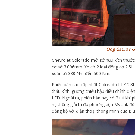
Ông Gaurav G
Chevrolet Colorado mới sở hữu kích thướ
cơ sở 3.096mm. Xe có 2 loại động cơ 2.5L
xoắn từ 380 Nm đến 500 Nm.
Phiên bản cao cấp nhất Colorado LTZ 2.8
thấu kính; gương chiếu hậu điều chỉnh điệ
LED. Ngoài ra, phiên bản này có 2 túi khí 
hệ thống giải trí đa phương tiện MyLink đ
đồng bộ với điện thoại thông minh qua Bl