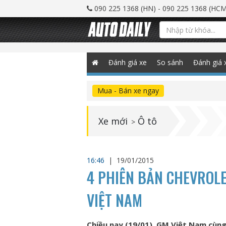
090 225 1368 (HN) - 090 225 1368 (HCM
Đánh giá xe
So sánh
Đánh giá 
Mua - Bán xe ngay
Xe mới
Ô tô
>
16:46
|
19/01/2015
4 PHIÊN BẢN CHEVROL
VIỆT NAM
Chiều nay (19/01), GM Việt Nam cùng