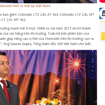
olorado mới ra mắt tại Việt Nam.
ado bao gồm: Colorado LTZ 2.8L AT 4x4, Colorado LTZ 2.8L MT
o LT 2.5L MT 4x2.
g trưởng mạnh mẽ ở mức 168% so với năm 2013 và trở thành
a của các hãng trên thị trường. Toàn bộ bốn phiên bản của
do giúp nâng cao vị thế của Chevrolet trên thị trường, tạo ra
c”, ông Gaurav Gupta, Tổng Giám đốc GM Việt Nam cho biết.