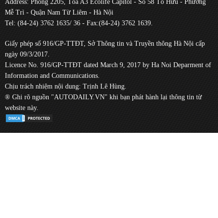
Address: Phòng 2205, Tòa A3 Ecolife Capitol - Số 58 Tố Hữu - Phường
Mễ Trì - Quận Nam Từ Liêm - Hà Nội
Tel: (84-24) 3762 1635/ 36 - Fax:(84-24) 3762 1639.
Giấy phép số 916/GP-TTĐT, Sở Thông tin và Truyền thông Hà Nội cấp
ngày 09/3/2017.
Licence No. 916/GP-TTĐT dated March 9, 2017 by Ha Noi Deparment of
Information and Communications.
Chịu trách nhiệm nội dung: Trịnh Lê Hùng.
® Ghi rõ nguồn "AUTODAILY.VN" khi bạn phát hành lại thông tin từ
website này.