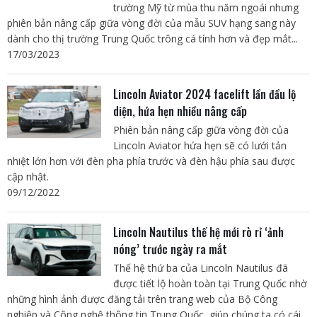
trường Mỹ từ mùa thu năm ngoái nhưng
phiên bản nâng cấp giữa vòng đời của mẫu SUV hạng sang này
dành cho thị trường Trung Quốc trông cá tính hơn và đẹp mắt...
17/03/2023
Lincoln Aviator 2024 facelift lần đầu lộ
diện, hứa hẹn nhiều nâng cấp
Phiên bản nâng cấp giữa vòng đời của
Lincoln Aviator hứa hẹn sẽ có lưới tản
nhiệt lớn hơn với đèn pha phía trước và đèn hậu phía sau được
cập nhật.
09/12/2022
Lincoln Nautilus thế hệ mới rò rỉ ‘ảnh
nóng’ trước ngày ra mắt
Thế hệ thứ ba của Lincoln Nautilus đã
được tiết lộ hoàn toàn tại Trung Quốc nhờ
những hình ảnh được đăng tải trên trang web của Bộ Công
nghiệp và Công nghệ thông tin Trung Quốc, giúp chúng ta có cái...