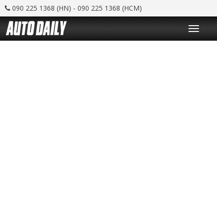
090 225 1368 (HN) - 090 225 1368 (HCM)
T
o
g
g
l
e
n
a
v
i
g
a
t
i
o
n