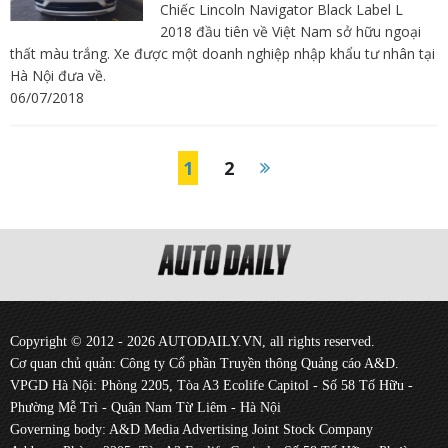
Chiếc Lincoln Navigator Black Label L
2018 đầu tiên về Việt Nam sở hữu ngoại
thất màu trắng. Xe được một doanh nghiệp nhập khẩu tư nhân tại
Hà Nội đưa về.
06/07/2018
1
2
Copyright © 2012 - 2026 AUTODAILY.VN, all rights reserved.
Cơ quan chủ quản: Công ty Cổ phần Truyền thông Quảng cáo A&D.
VPGD Hà Nội: Phòng 2205, Tòa A3 Ecolife Capitol - Số 58 Tố Hữu -
Phường Mễ Trì - Quận Nam Từ Liêm - Hà Nội
Governing body: A&D Media Advertising Joint Stock Company