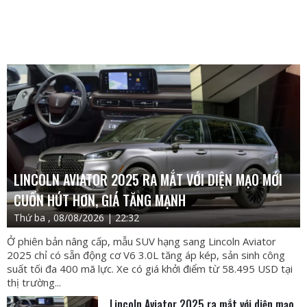
LINCOLN AVIATOR 2025 RA MẮT VỚI DIỆN MẠO MỚI
CUỐN HÚT HƠN, GIÁ TĂNG MẠNH
Thứ ba , 08/08/2026 | 22:32
Ở phiên bản nâng cấp, mẫu SUV hạng sang Lincoln Aviator
2025 chỉ có sẵn động cơ V6 3.0L tăng áp kép, sản sinh công
suất tối đa 400 mã lực. Xe có giá khởi điểm từ 58.495 USD tại
thị trường...
Lincoln Aviator 2025 ra mắt với diện mạo