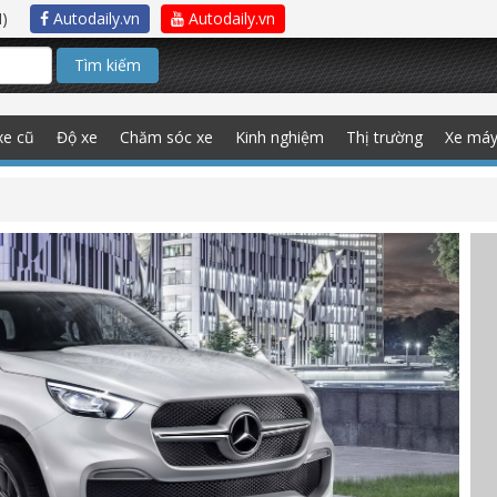
)
Autodaily.vn
Autodaily.vn
Tìm kiếm
xe cũ
Độ xe
Chăm sóc xe
Kinh nghiệm
Thị trường
Xe má