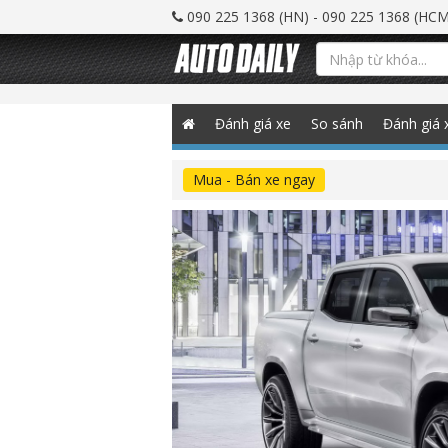
090 225 1368 (HN) - 090 225 1368 (HCM
Đánh giá xe
So sánh
Đánh giá 
Mua - Bán xe ngay