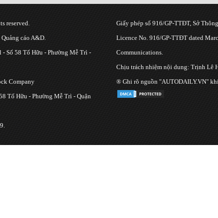
s reserved.
Giấy phép số 916/GP-TTĐT, Sở Thông 
g Quảng cáo A&D.
Licence No. 916/GP-TTĐT dated March
 - Số 58 Tố Hữu - Phường Mễ Trì -
Communications.
Chịu trách nhiệm nội dung: Trịnh Lê 
tock Company
® Ghi rõ nguồn "AUTODAILY.VN" khi bạ
 58 Tố Hữu - Phường Mễ Trì - Quận
9.