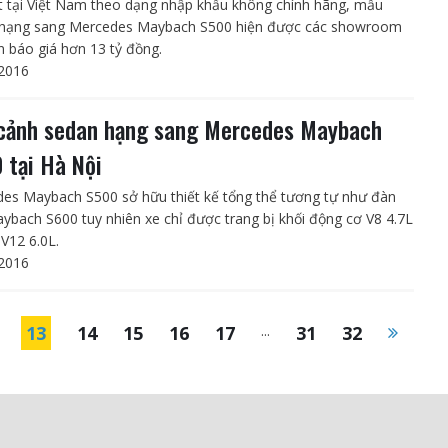
 tại Việt Nam theo dạng nhập khẩu không chính hãng, mẫu
hạng sang Mercedes Maybach S500 hiện được các showroom
n báo giá hơn 13 tỷ đồng.
2016
cảnh sedan hạng sang Mercedes Maybach
 tại Hà Nội
es Maybach S500 sở hữu thiết kế tổng thể tương tự như đàn
ybach S600 tuy nhiên xe chỉ được trang bị khối động cơ V8 4.7L
 V12 6.0L.
2016
13
14
15
16
17
...
31
32