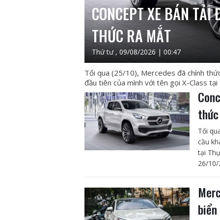
CONCEPT XE BÁN TẢI 
THỨC RA MẮT
Thứ tư , 09/08/2026 | 00:47
Tối qua (25/10), Mercedes đã chính thức 
đầu tiên của mình với tên gọi X-Class tại 
Conc
thức
Tối qu
cầu kh
tại Thụ
26/10/
Merc
biển