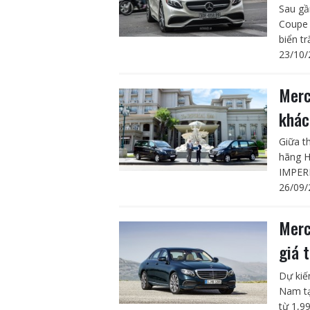
Sau gầ
Coupe 
biển t
23/10/
Merc
khác
Giữa t
hãng H
IMPERI
26/09/
Merc
giá 
Dự kiế
Nam tạ
từ 1,99