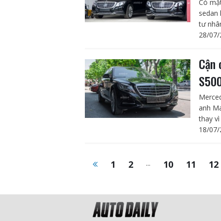
Có mặt
sedan 
tư nhâ
28/07/
Cận 
S500
Merced
anh Ma
thay vì
18/07/
1
2
...
10
11
12