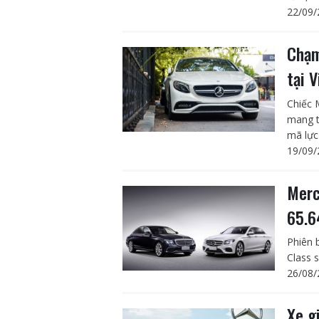
22/09/
Chạm
tại 
Chiếc 
mang t
mã lực 
19/09/
Merc
65.
Phiên 
Class 
26/08/
Xe g