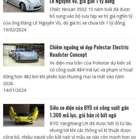
Lê Nguyên Vũ, giá gần 1 tỷ đồng
Chiếc Nissan 350Z 15 năm tuổi đã được
bổ sung vào bộ sưu tập xe trị giá nghìn tỷ
của ông Đặng Lê Nguyên Vũ, dù giá trị xe chưa tới 1 tỷ đồng.
19/02/2024
Chiêm ngưỡng vẻ đẹp Polestar Electric
Roadster Concept
Xe điện mui trần của Polestar dự kiến ​​sẽ
có công suất 884 mã lực và phạm vi hoạt
động hơn 482 km khi phiên bản thương mại ra mắt vào năm
2026.
14/01/2024
Siêu xe điện của BYD có công suất gần
1.300 mã lực, giá bán rẻ bất ngờ
BYD YangWang U9 đã được tiết lộ từ lâu
nhưng tới khi các thông số kĩ thuật được
công bố, nhiều người vẫn bất ngờ vì mẫu xe này còn mạnh hơn so