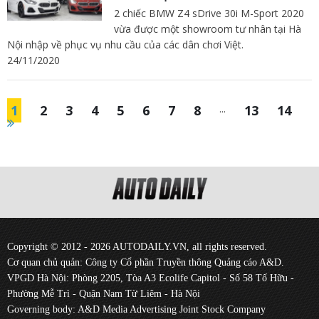
2 chiếc BMW Z4 sDrive 30i M-Sport 2020
vừa được một showroom tư nhân tại Hà
Nội nhập về phục vụ nhu cầu của các dân chơi Việt.
24/11/2020
1
2
3
4
5
6
7
8
...
13
14
Copyright © 2012 - 2026 AUTODAILY.VN, all rights reserved.
Cơ quan chủ quản: Công ty Cổ phần Truyền thông Quảng cáo A&D.
VPGD Hà Nội: Phòng 2205, Tòa A3 Ecolife Capitol - Số 58 Tố Hữu -
Phường Mễ Trì - Quận Nam Từ Liêm - Hà Nội
Governing body: A&D Media Advertising Joint Stock Company