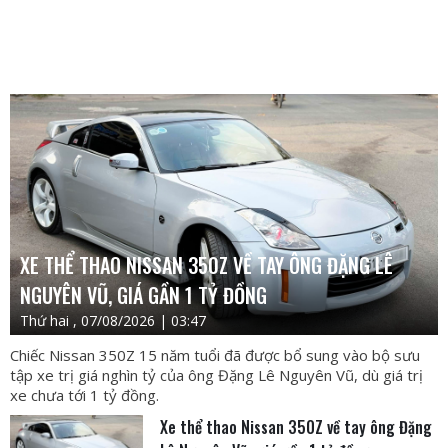
XE THỂ THAO NISSAN 350Z VỀ TAY ÔNG ĐẶNG LÊ
NGUYÊN VŨ, GIÁ GẦN 1 TỶ ĐỒNG
Thứ hai , 07/08/2026 | 03:47
Chiếc Nissan 350Z 15 năm tuổi đã được bổ sung vào bộ sưu
tập xe trị giá nghìn tỷ của ông Đặng Lê Nguyên Vũ, dù giá trị
xe chưa tới 1 tỷ đồng.
Xe thể thao Nissan 350Z về tay ông Đặng