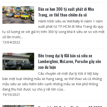
Dàn xe hơn 300 tỷ xuất phát đi Nha
Trang, xe thể thao chiếm đa số
Hành trình siêu xe VietRally kỉ niệm 1 năm
xuất phát từ TP.HCM đi Nha Trang dù quy
tụ số lượng xe với giá trị trên 300 tỷ song khá ít siêu xe so với một
số lần trước...
15/04/2022
Bên trong đại lý KIA bán cả siêu xe
Lamborghini, McLaren, Porsche gây xôn
xao dư luận
Câu chuyện về một đại lý KIA ở Mỹ bày
bán một loạt những mẫu xe hạng sang, xe thể thao và cả những
mẫu siêu xe siêu hiếm bên cạnh những mẫu xe KIA phổ thông
đang thu hút được sự chú ý rất lớn của...
19/10/2021