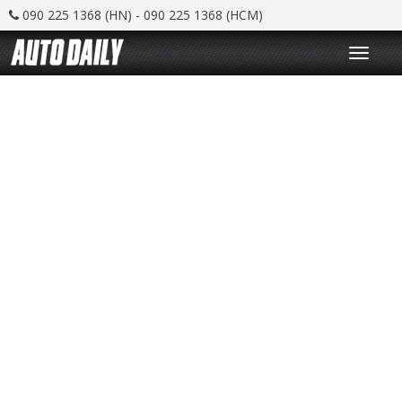
090 225 1368 (HN) - 090 225 1368 (HCM)
T
o
g
g
l
e
n
a
v
i
g
a
t
i
o
n