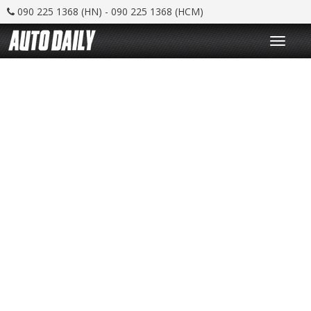
090 225 1368 (HN) - 090 225 1368 (HCM)
T
o
g
g
l
e
n
a
v
i
g
a
t
i
o
n