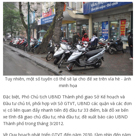
Tuy nhiên, một số tuyến có thể sẽ lại cho để xe trên vỉa hè - ảnh
minh họa
Đặc biệt, Phó Chủ tịch UBND Thành phố giao Sở Kế hoạch và
Đầu tư chủ trì, phối hợp với Sở GTVT, UBND các quận và các đơn
vị có liên quan đẩy nhanh tiến độ đầu tư 33 điểm, bãi đỗ xe bến
xe tĩnh đã giao chủ đầu tư, nhà đầu tư, đề xuất báo cáo UBND
Thành phố trong tháng 3/2012.
Về Quy hoạch phát triển GTVT đến năm 2030, tầm nhìn đến năm