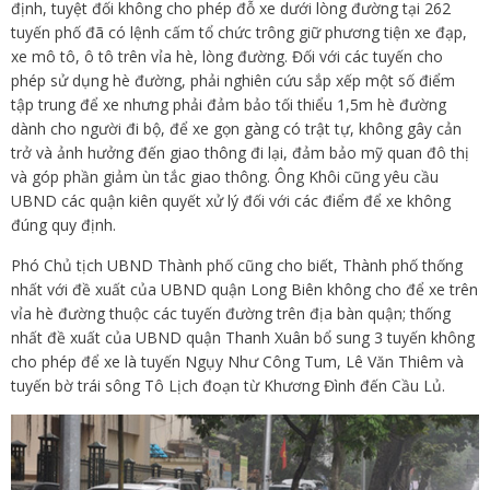
định, tuyệt đối không cho phép đỗ xe dưới lòng đường tại 262
tuyến phố đã có lệnh cấm tổ chức trông giữ phương tiện xe đạp,
xe mô tô, ô tô trên vỉa hè, lòng đường. Đối với các tuyến cho
phép sử dụng hè đường, phải nghiên cứu sắp xếp một số điểm
tập trung để xe nhưng phải đảm bảo tối thiểu 1,5m hè đường
dành cho người đi bộ, để xe gọn gàng có trật tự, không gây cản
trở và ảnh hưởng đến giao thông đi lại, đảm bảo mỹ quan đô thị
và góp phần giảm ùn tắc giao thông. Ông Khôi cũng yêu cầu
UBND các quận kiên quyết xử lý đối với các điểm để xe không
đúng quy định.
Phó Chủ tịch UBND Thành phố cũng cho biết, Thành phố thống
nhất với đề xuất của UBND quận Long Biên không cho để xe trên
vỉa hè đường thuộc các tuyến đường trên địa bàn quận; thống
nhất đề xuất của UBND quận Thanh Xuân bổ sung 3 tuyến không
cho phép để xe là tuyến Ngụy Như Công Tum, Lê Văn Thiêm và
tuyến bờ trái sông Tô Lịch đoạn từ Khương Đình đến Cầu Lủ.