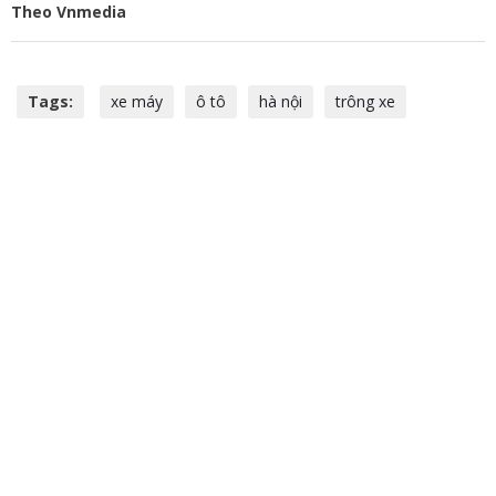
Theo Vnmedia
Tags:
xe máy
ô tô
hà nội
trông xe