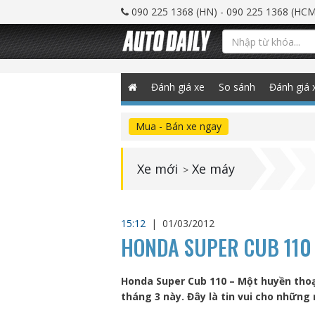
090 225 1368 (HN) - 090 225 1368 (HCM
Đánh giá xe
So sánh
Đánh giá 
Mua - Bán xe ngay
Xe mới
Xe máy
>
15:12
|
01/03/2012
HONDA SUPER CUB 110
Honda Super Cub 110 – Một huyền thoạ
tháng 3 này. Đây là tin vui cho những