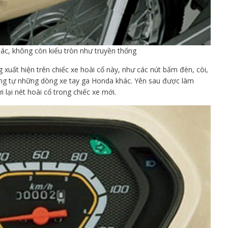
iác, không còn kiểu tròn như truyền thống
ng xuất hiện trên chiếc xe hoài cổ này, như các nút bấm đèn, còi,
ng tự những dòng xe tay ga Honda khác. Yên sau được làm
lại nét hoài cổ trong chiếc xe mới.