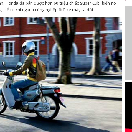
ình, Honda đã bán được hơn 60 triệu chiếc Super Cub, biến nó
ại kể từ khi ngành công nghệp ôtô xe máy ra đời.