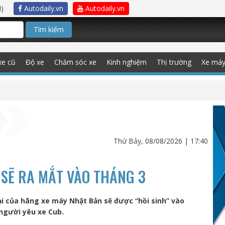
)
Autodaily.vn
Autodaily.vn
Tìm kiếm
xe cũ
Độ xe
Chăm sóc xe
Kinh nghiệm
Thị trường
Xe má
Thứ Bảy, 08/08/2026 | 17:40
 SẼ RA MẮT VÀO THÁNG 3
i của hãng xe máy Nhật Bản sẽ được “hồi sinh” vào
 người yêu xe Cub.